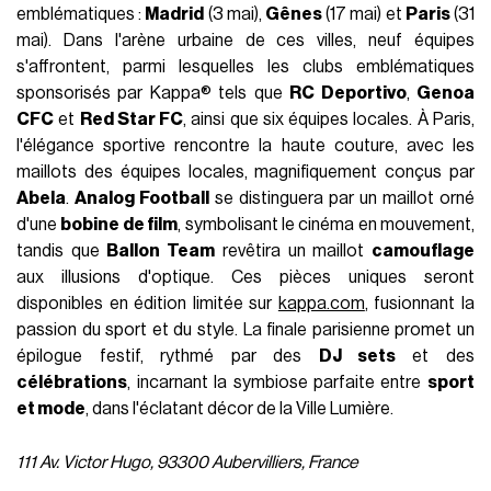
emblématiques :
Madrid
(3 mai),
Gênes
(17 mai) et
Paris
(31
mai). Dans l'arène urbaine de ces villes, neuf équipes
s'affrontent, parmi lesquelles les clubs emblématiques
sponsorisés par Kappa® tels que
RC Deportivo
,
Genoa
CFC
et
Red Star FC
, ainsi que six équipes locales. À Paris,
l'élégance sportive rencontre la haute couture, avec les
maillots des équipes locales, magnifiquement conçus par
Abela
.
Analog Football
se distinguera par un maillot orné
d'une
bobine de film
, symbolisant le cinéma en mouvement,
tandis que
Ballon Team
revêtira un maillot
camouflage
aux illusions d'optique. Ces pièces uniques seront
disponibles en édition limitée sur
kappa.com
, fusionnant la
passion du sport et du style. La finale parisienne promet un
épilogue festif, rythmé par des
DJ sets
et des
célébrations
, incarnant la symbiose parfaite entre
sport
et mode
, dans l'éclatant décor de la Ville Lumière.
111 Av. Victor Hugo, 93300 Aubervilliers, France