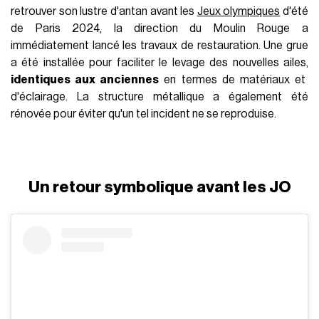
ses ailes
@secondpaul
Le Moulin Rouge a perdu ses ailes
#paris
#moulinrouge
#moulinrougemusical
#moulinrougebroadway
#frenchcancan
#pigalle
#montmartre
green to blue (Sped Up) - Aurenth
Le Moulin Rouge, avec ses ailes rouges scintillantes et son
spectacle de
french-cancan
, immortalisé par des artistes
comme
Toulouse-Lautrec
et
Picasso,
est l'un des
monuments les plus emblématiques de Paris. Depuis 1889, il
attire des visiteurs du monde entier, fascinés par son
atmosphère glamour et son esprit festif. La chute des ailes
a donc constitué un véritable coup dur pour le cabaret et
pour la ville toute entière. Dans les jours qui ont suivi
l'incident, une
enquête
a été menée pour déterminer la
cause de la chute des ailes. L'hypothèse d'un acte
malveillant a rapidement été écartée au profit d'un