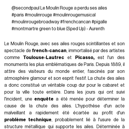
mouvementée depuis sa création en
1889
. Il a traversé deux
guerres mondiales et de nombreuses crises économiques,
mais il a toujours su se réinventer et rester au sommet de sa
gloire. Parmi ses péripéties, s’est inscrit dans la nuit du
24 au
25 avril dernier
, un
événement inattendu
: ses ailes
emblématiques, symbole de Paris et de sa joie de vivre, se
sont détachées de la façade. Cet incident, heureusement
sans blessé
, a suscité une vive
émotion
chez les Parisiens
et les touristes du monde entier. Néanmoins, Paris peut
désormais recommencer à sourire, puisque
le célèbre
cabaret
s'apprête à retrouver son apparence d’antan. Début
juillet, une nouvelle paire d'ailes, identique aux anciennes,
sera installée en amont du passage de
la flamme
olympique
le 15 juillet 2024.
Un monument emblématique privé de