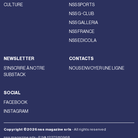
CULTURE
NSS SPORTS
NSS G-CLUB
NSS GALLERIA
NSS FRANCE
NSS EDICOLA
NEWSLETTER
CONTACTS
S'INSCRIRE À NOTRE
NOUS ENVOYER UNE LIGNE
SUBSTACK
SOCIAL
FACEBOOK
INSTAGRAM
Copyright ©2026 nss magazine srls
- All rights reserved
nss magazine srls - P.IVA 12275110968