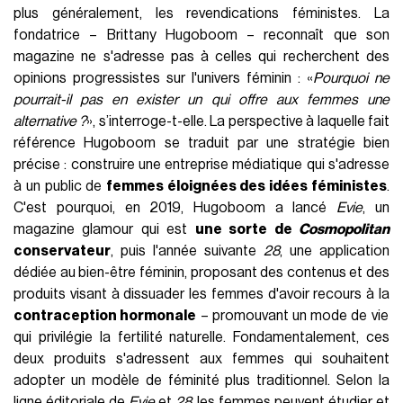
plus généralement, les revendications féministes. La
fondatrice – Brittany Hugoboom – reconnaît que son
magazine ne s'adresse pas à celles qui recherchent des
opinions progressistes sur l'univers féminin : «
Pourquoi ne
pourrait-il pas en exister un qui offre aux femmes une
alternative ?
», s’interroge-t-elle. La perspective à laquelle fait
référence Hugoboom se traduit par une stratégie bien
précise : construire une entreprise médiatique qui s'adresse
à un public de
femmes éloignées des idées féministes
.
C'est pourquoi, en 2019, Hugoboom a lancé
Evie
, un
magazine glamour qui est
une sorte de
Cosmopolitan
conservateur
, puis l'année suivante
28
, une application
dédiée au bien-être féminin, proposant des contenus et des
produits visant à dissuader les femmes d'avoir recours à la
contraception hormonale
– promouvant un mode de vie
qui privilégie la fertilité naturelle. Fondamentalement, ces
deux produits s'adressent aux femmes qui souhaitent
adopter un modèle de féminité plus traditionnel. Selon la
ligne éditoriale de
Evie
et
28
, les femmes peuvent étudier et