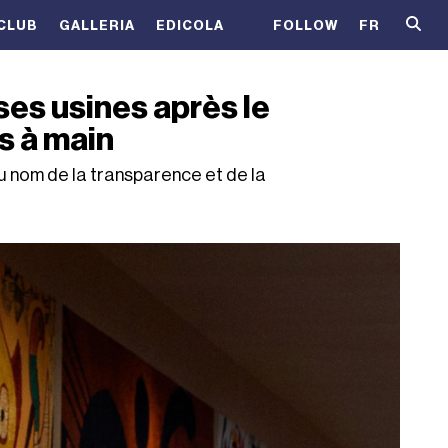
CLUB
GALLERIA
EDICOLA
FOLLOW
FR
ses usines après le
s à main
au nom de la transparence et de la