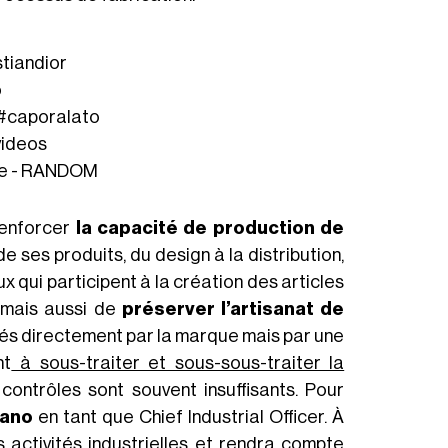
stiandior
o
#caporalato
videos
le - RANDOM
renforcer
la capacité de production de
 ses produits, du design à la distribution,
x qui participent à la création des articles
, mais aussi de
préserver l’artisanat de
usés directement par la marque mais par une
nt
à sous-traiter et sous-sous-traiter la
contrôles sont souvent insuffisants. Pour
iano
en tant que Chief Industrial Officer. À
s activités industrielles et rendra compte