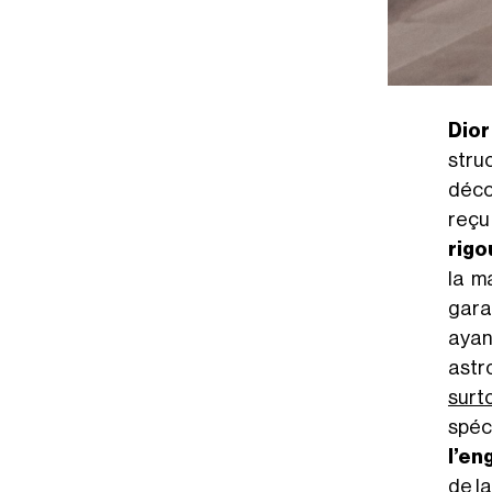
Dior
stru
déco
reçu
rigo
la m
gara
ayan
astr
surt
spéc
l’en
de l