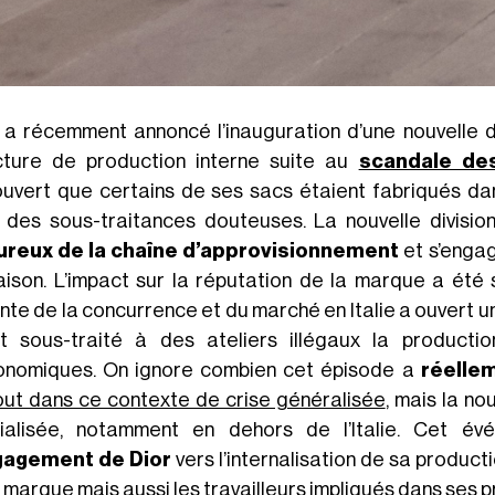
a récemment annoncé l’inauguration d’une nouvelle divi
cture de production interne suite au
scandale de
uvert que certains de ses sacs étaient fabriqués dan
 des sous-traitances douteuses. La nouvelle divisio
ureux de la chaîne d’approvisionnement
et s’engag
aison. L’impact sur la réputation de la marque a été si
nte de la concurrence et du marché en Italie a ouvert u
t sous-traité à des ateliers illégaux la produc
onomiques. On ignore combien cet épisode a
réellem
out dans ce contexte de crise généralisée
, mais la n
ialisée, notamment en dehors de l’Italie. Cet év
gagement de Dior
vers l’internalisation de sa product
a marque mais aussi les travailleurs impliqués dans ses 