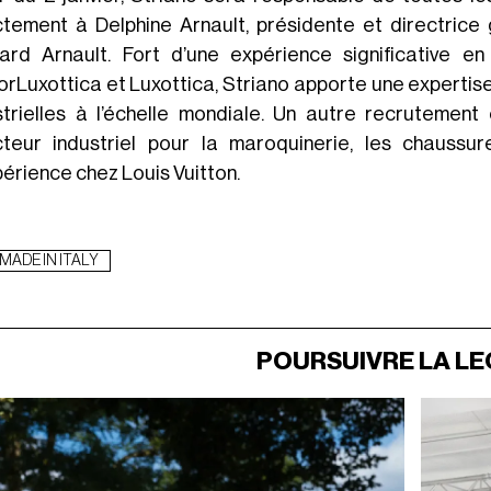
ctement à Delphine Arnault, présidente et directrice 
ard Arnault. Fort d’une expérience significative e
lorLuxottica et Luxottica, Striano apporte une expertis
strielles à l’échelle mondiale. Un autre recrutement
cteur industriel pour la maroquinerie, les chaussu
périence chez Louis Vuitton.
MADE IN ITALY
POURSUIVRE LA L