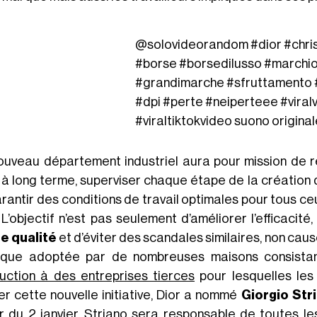
@solovideorandom
#dior
#chri
#borse
#borsedilusso
#marchi
#grandimarche
#sfruttamento
#dpi
#perte
#neiperteee
#viral
#viraltiktokvideo
suono origina
ouveau département industriel aura pour mission de 
à long terme, superviser chaque étape de la création de
rantir des conditions de travail optimales pour tous ceu
 L’objectif n’est pas seulement d’améliorer l’efficacité
e qualité
et d’éviter des scandales similaires, non ca
tique adoptée par de nombreuses maisons consista
uction à des entreprises tierces
pour lesquelles les 
ger cette nouvelle initiative, Dior a nommé
Giorgio Str
ir du 2 janvier, Striano sera responsable de toutes le