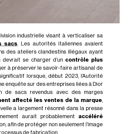
sion industrielle visant à verticaliser sa
s sacs
. Les autorités italiennes avaient
s des ateliers clandestins illégaux ayant
n devrait se charger d’un
contrôle plus
er à préserver le savoir-faire artisanal de
gnificatif lorsque, début 2023, l’Autorité
ne enquête sur des entreprises liées à Dior
tion de sacs revendus avec des marges
ent affecté les ventes de la marque
,
ouvelle a largement résonné dans la presse
énement aurait probablement
accéléré
ion, afin de protéger non seulement l’image
processus de fabrication.