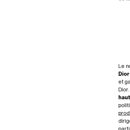
Le n
Dior
et ga
Dior.
haut
poli
prod
diri
part