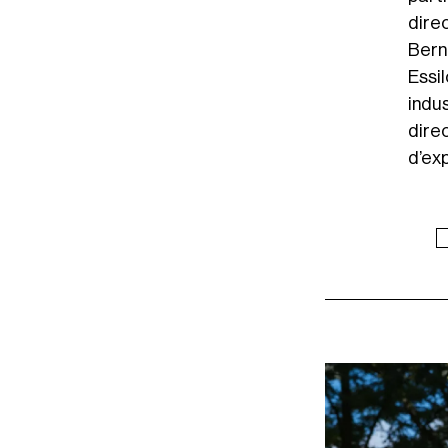
dire
Bern
Essi
indu
dire
d’ex