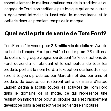
View this post on Instagram
A post shared by TOM FORD (@tomford)
Les débuts de Hawkings chez Tom Ford coïncident
également avec ceux de
Sabato De Sarno chez Gucci
et de
Simone Bellotti chez Bally
, marquant une saison qui se
déroulera sous le signe du "designer vétéran". Hawkings a
collaboré avec Tom Ford depuis ses débuts chez Gucci et a