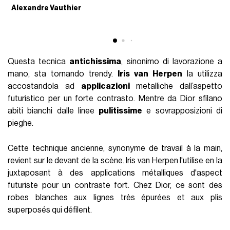
Alexandre Vauthier
I
Questa tecnica
antichissima
, sinonimo di lavorazione a
mano, sta tornando trendy.
Iris van Herpen
la utilizza
accostandola ad
applicazioni
metalliche dall’aspetto
futuristico per un forte contrasto. Mentre da Dior sfilano
abiti bianchi dalle linee
pulitissime
e sovrapposizioni di
pieghe.
Cette technique ancienne, synonyme de travail à la main,
revient sur le devant de la scène. Iris van Herpen l'utilise en la
juxtaposant à des applications métalliques d'aspect
futuriste pour un contraste fort. Chez Dior, ce sont des
robes blanches aux lignes très épurées et aux plis
superposés qui défilent.