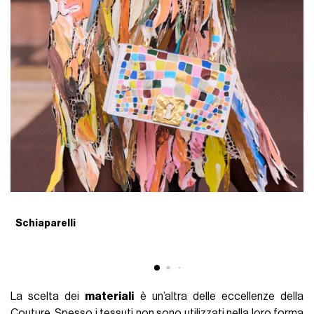
Schiaparelli
S
La scelta dei
materiali
è un’altra delle eccellenze della
Couture. Spesso i tessuti non sono utilizzati nella loro forma