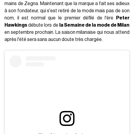
FRANCE
06 Juillet 2023
AUTEUR
Lorenzo Salamone
DANS CET ARTICLE
Quel est le prix de vente de Tom Ford?
Que va faire Tom Ford maintenant ?
Tom Ford
est originaire du Texas, mais son histoire est
inextricablement liée à l'Italie. Travaillant chez Gucci entre la
fin des années 1990 et les années 2000, le designer
américain est devenu une légende ; et après avoir fondé la