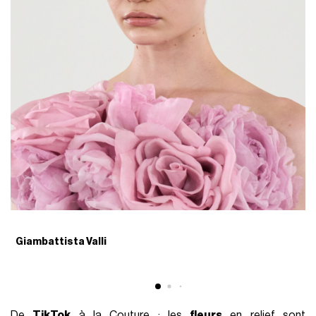
Giambattista Valli
G
De
TikTok
à la Couture : les
fleurs
en relief sont