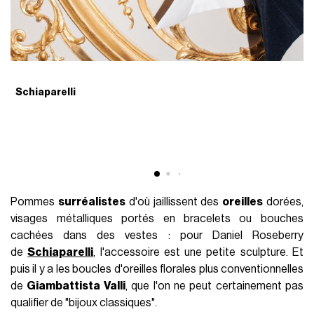
Schiaparelli
S
Pommes
surréalistes
d'où jaillissent des
oreilles
dorées,
visages métalliques portés en bracelets ou bouches
cachées dans des vestes : pour Daniel Roseberry
de
Schiaparelli
, l'accessoire est une petite sculpture. Et
puis il y a les boucles d'oreilles florales plus conventionnelles
de
Giambattista Valli
, que l'on ne peut certainement pas
qualifier de "bijoux classiques".