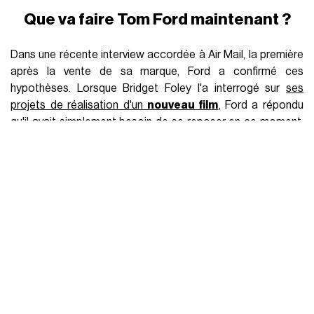
travaillé pour sa marque éponyme, occupant même le poste
de vice-président jusqu'à sa transition. Hawkings représente
essentiellement le meilleur continuateur de la tradition et du
langage de Ford, son héritier le plus logique qui, entre autres,
a également introduit la lunetterie, la maroquinerie et la
joaillerie dans les premiers temps de la marque.
Quel est le prix de vente de Tom Ford?
Tom Ford a été vendu pour
2,8 milliards de dollars
. Avec le
rachat de l'empire Ford par Estèe Lauder pour 2,8 milliards
de dollars, le groupe Zegna, qui détient 15 % des actions de
Ford, deviendra le fabricant et le distributeur de tous les
produits portant le nom Ford, à l'exception des lunettes, qui
seront toujours produites par Marcolin, et des parfums et
produits de beauté, qui resteront entre les mains d'Estèe
Lauder. Zegna a acquis toutes les activités de Tom Ford
dans le domaine de la mode, ce qui représente une