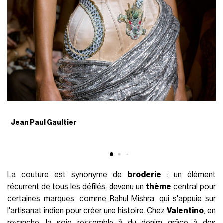
Jean Paul Gaultier
R
La couture est synonyme de
broderie
: un élément
récurrent de tous les défilés, devenu un
thème
central pour
certaines marques, comme Rahul Mishra, qui s'appuie sur
l'artisanat indien pour créer une histoire. Chez
Valentino
, en
revanche, la soie ressemble à du denim grâce à des