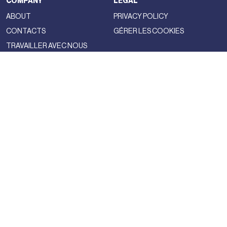
COMPANY
LEGAL
ABOUT
PRIVACY POLICY
CONTACTS
GÉRER LES COOKIES
TRAVAILLER AVEC NOUS
NSS FACTORY
MAGAZINE
NETWORK
FASHION
NSS MAGAZINE
CULTURE
NSS SPORTS
NSS G-CLUB
NSS GALLERIA
NSS FRANCE
NSS EDICOLA
NEWSLETTER
CONTACTS
S'INSCRIRE À NOTRE
NOUS ENVOYER UNE LIGNE