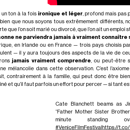
 un ton à la fois
ironique et léger
, profond mais pas 
 bien que nous soyons tous extrêmement différents, 
te que l’on soit marié ou divorcé, que l’on ait un emploi 
onne ne parviendra jamais à vraiment connaître
ique, en Irlande ou en France — trois pays choisis pa
ulent — il y aura toujours des aspects de la vie de c
rrons
jamais vraiment comprendre
, ou peut-être s
ne mélancolie dans cette observation. C’est l’axiome
sit, contrairement à la famille, qui peut donc être bie
né et qu’il faut parfois un effort pour percer — si tant est
Cate Blanchett beams as Ji
“Father Mother Sister Brother
minute standing ov
#VeniceFilmFestival
https://t.c