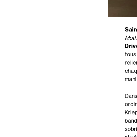
Sain
Moth
Driv
tous
reli
chaq
mani
Dans 
ordi
Krie
band
sobr