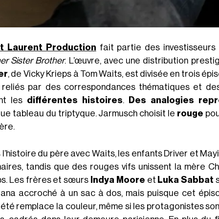
t Laurent Production
fait partie des investisseur
er Sister Brother
. L’œuvre, avec une distribution prest
er
, de Vicky Krieps à Tom Waits, est divisée en trois é
 reliés par des correspondances thématiques et des 
ent les
différentes histoires
.
Des analogies rep
ue tableau du triptyque. Jarmusch choisit le
rouge
pou
ère.
l’histoire du père avec Waits, les enfants Driver et Ma
naires, tandis que des rouges vifs unissent la mère Ch
ps. Les frères et sœurs
Indya Moore
et
Luka Sabbat
s
ana accroché à un sac à dos, mais puisque cet épisod
iété remplace la couleur, même si les protagonistes s