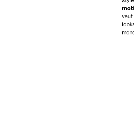
styl
moti
veut
look
mond