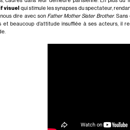
és, cadrés dans leur demeure parisienne. En plus du f
f visuel
qui stimule les synapses du spectateur, rendant
 nous dire avec son
Father Mother Sister Brother
. Sans
s et beaucoup d’attitude insufflée à ses acteurs, il re
e.