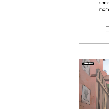
somm
mome