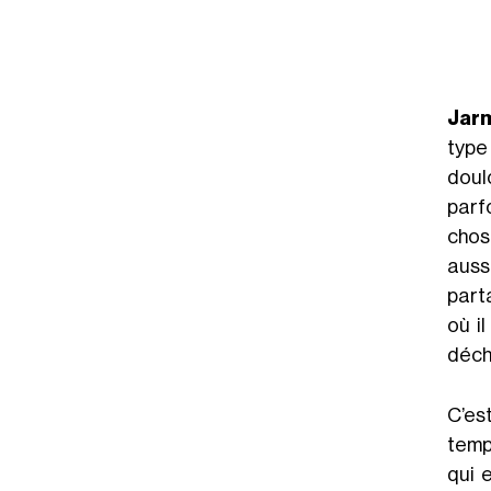
Jar
type
doul
parf
chos
aussi
part
où i
déch
C’es
temp
qui 