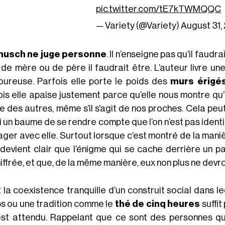
pic.twitter.com/tE7kTWMQQC
— Variety (@Variety)
August 31,
musch ne juge personne
. Il n’enseigne pas qu’il faudra
 de mère ou de père il faudrait être. L’auteur livre une
oureuse. Parfois elle porte le poids des
murs érigés
ois elle apaise justement parce qu’elle nous montre qu’
e des autres, même s’il s’agit de nos proches. Cela peut
 un baume de se rendre compte que l’on n’est pas identiqu
ager avec elle. Surtout lorsque c’est montré de la maniè
l devient clair que l’énigme qui se cache derrière un 
iffrée, et que, de la même manière, eux non plus ne devr
t la coexistence tranquille d’un construit social dans l
s ou une tradition comme le
thé de cinq heures
suffit
est attendu. Rappelant que ce sont des personnes q