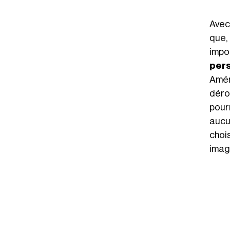
Avec
que,
impor
pers
Amér
déro
pou
aucu
choi
imagi