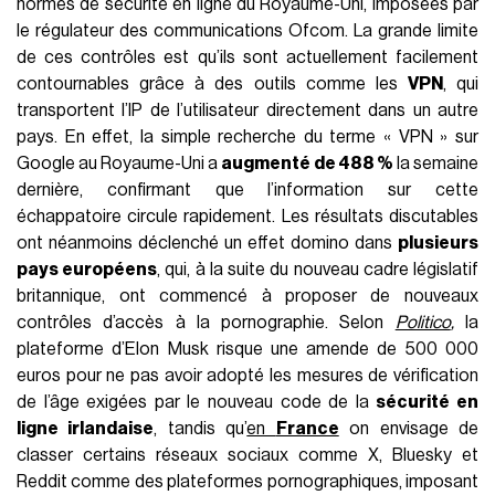
normes de sécurité en ligne du Royaume-Uni, imposées par
le régulateur des communications Ofcom. La grande limite
de ces contrôles est qu’ils sont actuellement facilement
contournables grâce à des outils comme les
VPN
, qui
transportent l’IP de l’utilisateur directement dans un autre
pays. En effet, la simple recherche du terme « VPN » sur
Google au Royaume-Uni a
augmenté de 488 %
la semaine
dernière, confirmant que l’information sur cette
échappatoire circule rapidement. Les résultats discutables
ont néanmoins déclenché un effet domino dans
plusieurs
pays européens
, qui, à la suite du nouveau cadre législatif
britannique, ont commencé à proposer de nouveaux
contrôles d’accès à la pornographie. Selon
Politico
,
la
plateforme d’Elon Musk risque une amende de 500 000
euros pour ne pas avoir adopté les mesures de vérification
de l’âge exigées par le nouveau code de la
sécurité en
ligne irlandaise
, tandis qu’
en
France
on envisage de
classer certains réseaux sociaux comme X, Bluesky et
Reddit comme des plateformes pornographiques, imposant