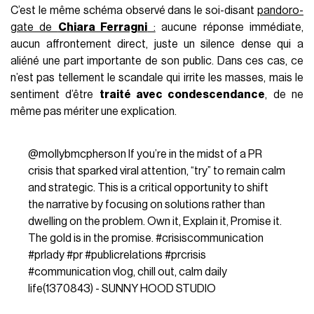
C’est le même schéma observé dans le soi-disant
pandoro-
gate de
Chiara Ferragni
:
aucune réponse immédiate,
aucun affrontement direct, juste un silence dense qui a
aliéné une part importante de son public. Dans ces cas, ce
n’est pas tellement le scandale qui irrite les masses, mais le
sentiment d’être
traité avec condescendance
, de ne
même pas mériter une explication.
@mollybmcpherson
If you’re in the midst of a PR
crisis that sparked viral attention, “try” to remain calm
and strategic. This is a critical opportunity to shift
the narrative by focusing on solutions rather than
dwelling on the problem. Own it, Explain it, Promise it.
The gold is in the promise.
#crisiscommunication
#prlady
#pr
#publicrelations
#prcrisis
#communication
vlog, chill out, calm daily
life(1370843) - SUNNY HOOD STUDIO