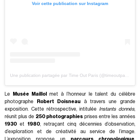
Voir cette publication sur Instagram
Une publication partagée par Time Out Paris (@timeoutparis)
Le
M
usée Maillol
met à l’honneur le talent du célèbre
photographe
Robert Doisneau
à travers une grande
exposition. Cette rétrospective, intitulée
Instants donnés
,
réunit plus de
250 photographies
prises entre les années
1930
et
1980
, retraçant cinq décennies d’observation,
d’exploration et de créativité au service de l’image.
L’exposition propose un
parcours chronologique
,