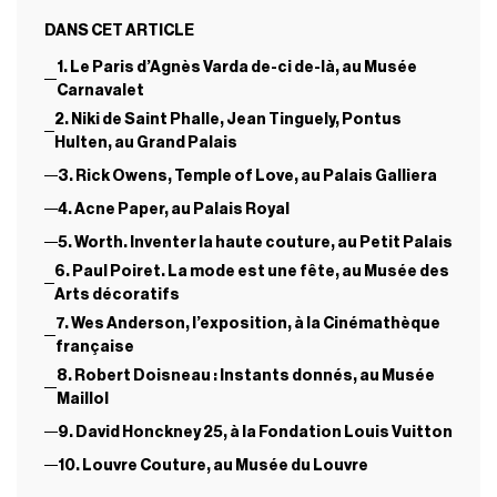
DANS CET ARTICLE
1. Le Paris d’Agnès Varda de-ci de-là, au Musée
Carnavalet
2. Niki de Saint Phalle, Jean Tinguely, Pontus
Hulten, au Grand Palais
3. Rick Owens, Temple of Love, au Palais Galliera
4. Acne Paper, au Palais Royal
5. Worth. Inventer la haute couture, au Petit Palais
6. Paul Poiret. La mode est une fête, au Musée des
Arts décoratifs
7. Wes Anderson, l’exposition, à la Cinémathèque
française
8. Robert Doisneau : Instants donnés, au Musée
Maillol
9. David Honckney 25, à la Fondation Louis Vuitton
10. Louvre Couture, au Musée du Louvre