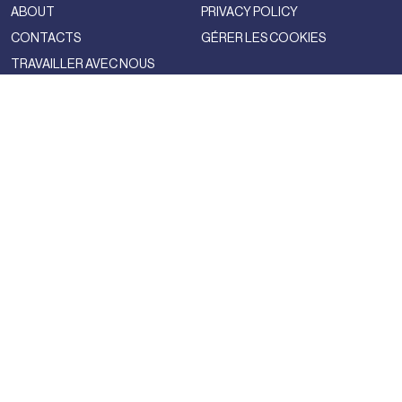
ABOUT
PRIVACY POLICY
CONTACTS
GÉRER LES COOKIES
TRAVAILLER AVEC NOUS
NSS FACTORY
MAGAZINE
NETWORK
FASHION
NSS MAGAZINE
CULTURE
NSS SPORTS
NSS G-CLUB
NSS GALLERIA
NSS FRANCE
NSS EDICOLA
NEWSLETTER
CONTACTS
S'INSCRIRE À NOTRE
NOUS ENVOYER UNE LIGNE
SUBSTACK