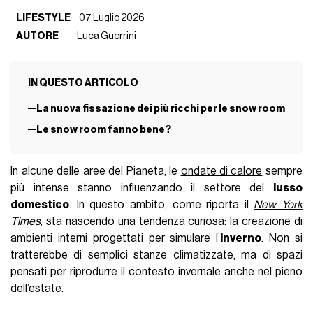
LIFESTYLE
07 Luglio 2026
AUTORE
Luca Guerrini
IN QUESTO ARTICOLO
La nuova fissazione dei più ricchi per le snow room
Le snow room fanno bene?
In alcune delle aree del Pianeta, le
ondate di calore
sempre
più intense stanno influenzando il settore del
lusso
domestico
. In questo ambito, come riporta il
New York
Times
, sta nascendo una tendenza curiosa: la creazione di
ambienti interni progettati per simulare l’
inverno
. Non si
tratterebbe di semplici stanze climatizzate, ma di spazi
pensati per riprodurre il contesto invernale anche nel pieno
dell’estate.