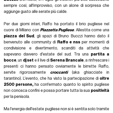
sempre così, all'improvviso, con un alone di sorpresa che
aggiunge gusto alle serate più calde.
Per due giorni interi, Raffo ha portato il brio pugliese nel
cuore di Milano con
Piazzetta Pugliese
. Allestita come una
piazza del Sud
, gli spazi di Bruno Buozzi hanno dato il
benvenuto alle community di
Raffo e nss
per momenti di
condivisione e divertimento, scanditi da attività che
sapevano davvero d'estate del sud. Tra una
partita a
bocce
, un
dj set
e il live di
Serena Brancale
, a rinfrescare i
presenti ci hanno pensato ovviamente le birrette Raffo,
servite rigorosamente
croccanti
(aka ghiacciate in
tarantino)
.
L'evento, che ha visto la partecipazione di
oltre
2500 persone,
ha confermato quanto lo spirito pugliese
non conosca confini e possa portare tutta la sua
positività
per la penisola.
Ma l'energia dell'estate pugliese non si è sentita solo tramite