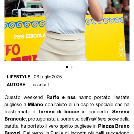
LIFESTYLE
06 Luglio 2026
AUTORE
nss staff
Questo weekend,
Raffo e nss
hanno portato l'estate
pugliese a
Milano
con l'aiuto di un ospite speciale che ha
trasformato il
torneo di bocce
in concerto.
Serena
Brancale,
protagonista a sorpresa dell'
half time show
della
partita, ha portato il vero spirito pugliese in
Piazza Bruno
Buozzi.
Del resto, in Puglia gli incontri più belli succedono