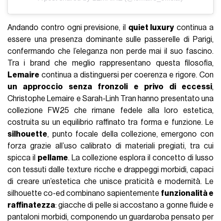
Andando contro ogni previsione, il
quiet luxury
continua a
essere una presenza dominante sulle passerelle di Parigi,
confermando che l’eleganza non perde mai il suo fascino.
Tra i brand che meglio rappresentano questa filosofia,
Lemaire
continua a distinguersi per coerenza e rigore. Con
un approccio senza fronzoli e privo di eccessi
,
Christophe Lemaire e Sarah-Linh Tran hanno presentato una
collezione FW25 che rimane fedele alla loro estetica,
costruita su un equilibrio raffinato tra forma e funzione. Le
silhouette
, punto focale della collezione, emergono con
forza grazie all’uso calibrato di materiali pregiati, tra cui
spicca il
pellame
. La collezione esplora il concetto di lusso
con tessuti dalle texture ricche e drappeggi morbidi, capaci
di creare un’estetica che unisce praticità e modernità. Le
silhouette co-ed combinano sapientemente
funzionalità e
raffinatezza
: giacche di pelle si accostano a gonne fluide e
pantaloni morbidi, componendo un guardaroba pensato per