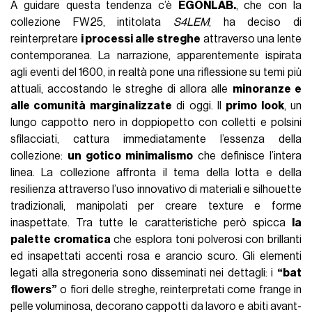
A guidare questa tendenza c’è
EGONLAB.
, che con la
collezione FW25, intitolata
S4LEM
, ha deciso di
reinterpretare
i processi alle streghe
attraverso una lente
contemporanea. La narrazione, apparentemente ispirata
agli eventi del 1600, in realtà pone una riflessione su temi più
attuali, accostando le streghe di allora alle
minoranze e
alle comunità marginalizzate
di oggi. Il
primo look
, un
lungo cappotto nero in doppiopetto con colletti e polsini
sfilacciati, cattura immediatamente l’essenza della
collezione:
un gotico minimalismo
che definisce l’intera
linea. La collezione affronta il tema della lotta e della
resilienza attraverso l’uso innovativo di materiali e silhouette
tradizionali, manipolati per creare texture e forme
inaspettate. Tra tutte le caratteristiche però spicca
la
palette cromatica
che esplora toni polverosi con brillanti
ed insapettati accenti rosa e arancio scuro. Gli elementi
legati alla stregoneria sono disseminati nei dettagli: i
“bat
flowers”
o fiori delle streghe, reinterpretati come frange in
pelle voluminosa, decorano cappotti da lavoro e abiti avant-