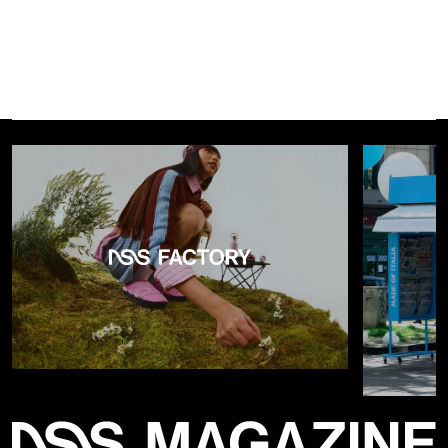
Prada e Simons definiscono la collezione FW25
«un’espressione dell’istinto»
. In pratica, ogni look è stato
studiato nel minimo dettaglio per apparire naturale,
un'espressione letterale dell'essenza umana. Così la
maglieria - se non prendeva ispirazione dal mondo western
con frange e stelle - era minimal, aderente e sui toni neutri,
con
accessori in metallo legati al collo
come
portafortuna. Lungo tutta la collezione sono stati sparsi
pannelli di pelliccia
marrone
, dalle spalle dei trench e
delle bomber jacket ai cappucci dei parka; sbrodolati in
maniera irregolare sui soprabiti, gli inserti richiamavano
un’epoca lontana anni luce, primitiva, per aggiungere un po’ di
passione
a look altresì iper-classici. Assieme alla pelliccia, il
selvaggio
è stato evocato con gli stivali da cowboy, in mille
colorazioni e portati sotto pantaloni a sigaretta sartoriali
grigi e neri.