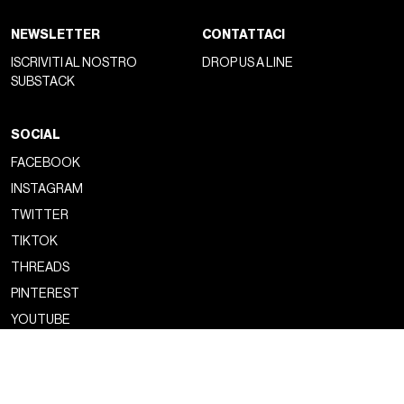
una
rudezza affascinante
tanto quanto paurosa.
Dopo una serie di collezioni idilliache, improntate sulla
sperimentazione artistica e la relazione dell’uomo con la
tecnologia, punteggiate da it-item diventati virali nel giro di
pochissimo tempo, Prada compie un improvviso cambio di
rotta. La FW25 parla dell’
istinto umano
, delle reazioni e
delle risposte automatiche del nostro corpo in relazione a
ciò che ci circonda. La sensualità viene ridipinta, passando
dalla carineria dell’uniforme scolastica alla
procacità
primitiva della pelliccia
e della pelle sbiadita. La ricerca di
sicurezza viene esasperata attraverso l’uso di
accessori
portafortuna
che non hanno nessun significato se non
quello che gli viene assegnato personalmente
dall’indossatore. C’è del romanticismo in questa Prada Men,