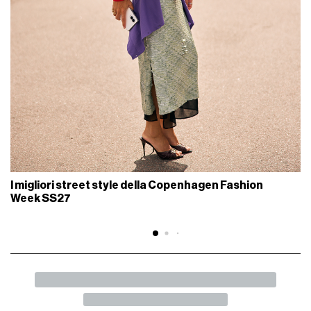
I migliori street style della Copenhagen Fashion
Week SS27
INDIETRO
SHARE
Prada onora le pulsioni primitive della