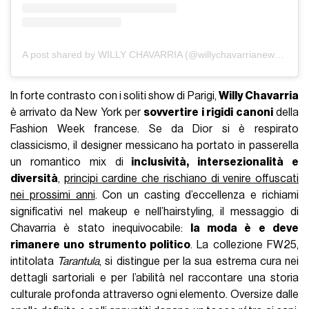
A post shared by WILLY CHAVARRIA (@willychavarrianewyork)
In forte contrasto con i soliti show di Parigi,
Willy Chavarria
è arrivato da New York per
sovvertire i rigidi canoni
della
Fashion Week francese. Se da Dior si è respirato
classicismo, il designer messicano ha portato in passerella
un romantico mix di
inclusività, intersezionalità e
diversità
,
principi cardine che rischiano di venire offuscati
nei prossimi anni
. Con un casting d’eccellenza e richiami
significativi nel makeup e nell’hairstyling, il messaggio di
Chavarria è stato inequivocabile:
la moda è e deve
rimanere uno strumento politico
. La collezione FW25,
intitolata
Tarantula
, si distingue per la sua estrema cura nei
dettagli sartoriali e per l’abilità nel raccontare una storia
culturale profonda attraverso ogni elemento. Oversize dalle