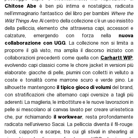
Chitose Abe
è ben più intima e nostalgica, radicata
nell’immaginario fantastico del libro per bambini
Where the
Wild Things Are
. Al centro della collezione c’è un uso insistito
della pelliccia, elemento che attraversa capi, accessori e
calzature, emergendo con forza nella
nuova
collaborazione con UGG
. La collezione non si limita a
proporre il già visto, ma amplia il discorso iniziato con
collaborazioni precedenti come quella con
Carhartt WIP
,
evolvendo capi classici come le chore jacket in versioni più
elaborate: giacche di pelle, piumini con colletti in velluto a
coste e tonalità come marrone scuro e verde pino. Le
silhouette mantengono
il tipico gioco di volumi
del brand,
con stratificazioni che alternano capi oversize a tagli più
aderenti. La maglieria, le imbottiture e le nuove lavorazioni in
pelle si mescolano al canvas lavato per creare un’estetica
che, pur richiamando
il workwear
, resta profondamente
radicata nell’universo Sacai. La pelliccia diventa il fil-rouge:
bordi, cappotti e scarpe, tra cui gli stivali in shearling al