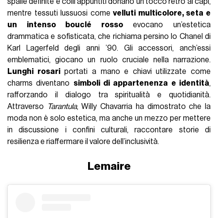
spalle definite e colli appuntiti donano un tocco rétro ai capi,
mentre tessuti lussuosi come
velluti multicolore, seta e
un intenso bouclé rosso
evocano un’estetica
drammatica e sofisticata, che richiama persino lo Chanel di
Karl Lagerfeld degli anni ’90. Gli accessori, anch’essi
emblematici, giocano un ruolo cruciale nella narrazione.
Lunghi rosari
portati a mano e chiavi utilizzate come
charms diventano
simboli di appartenenza e identità
,
rafforzando il dialogo tra spiritualità e quotidianità.
Attraverso
Tarantula
, Willy Chavarria ha dimostrato che la
moda non è solo estetica, ma anche un mezzo per mettere
in discussione i confini culturali, raccontare storie di
resilienza e riaffermare il valore dell’inclusività.
Lemaire