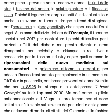
come prima - prova ne sono tendenze come i
frullati delle
star
, il
turismo del sonno
, la
salute plantare
e il
fitness di
lusso
. Poiché il legame tra corpo e abiti è indissolubile, lo è
anche la relazione tra farmaci, droghe e trend di stagione,
con l’
heroin chic
e la
body positivity
che ne portano tutt’ora i
segni. A un anno dall'inizio dell'era dell'
Ozempic
, il farmaco
lanciato nel 2017 per controllare i picchi di insulina per i
pazienti afflitti dal diabete ma presto diventato arma
dimagrante per celebrity e chiunque altro, diventa
necessario per la fashion industry capire quali saranno le
ripercussioni della nuova medicina sui
consumatori
. Le
polemiche attorno al prodotto
per
adesso l’hanno trasformato principalmente in un meme su
TikTok e in passerella, con brand provocatori come Namilia
che per
la SS25
ha stampato la catchphrase
“I heart
Ozempic”
su tank top anni 2000. Ma così come la pillola
anticoncezionale e il Viagra al loro tempo non si sono
limitate a influire solo sulla misura dei pantaloni e delle gonne
che andavano di moda, gli effetti dell'Ozempic sulla fashion