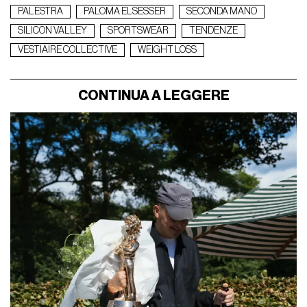
PALESTRA
PALOMA ELSESSER
SECONDA MANO
SILICON VALLEY
SPORTSWEAR
TENDENZE
VESTIAIRE COLLECTIVE
WEIGHT LOSS
CONTINUA A LEGGERE