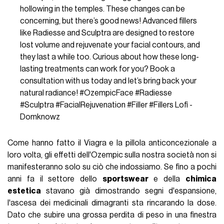
hollowing in the temples. These changes can be
concerning, but there’s good news! Advanced fillers
like Radiesse and Sculptra are designed to restore
lost volume and rejuvenate your facial contours, and
they last a while too. Curious about how these long-
lasting treatments can work for you? Book a
consultation with us today and let’s bring back your
natural radiance!
#OzempicFace
#Radiesse
#Sculptra
#FacialRejuvenation
#Filler
#Fillers
Lofi -
Domknowz
Come hanno fatto il Viagra e la pillola anticoncezionale a
loro volta, gli effetti dell'Ozempic sulla nostra società non si
manifesteranno solo su ciò che indossiamo. Se fino a pochi
anni fa il settore dello
sportswear
e della
chimica
estetica
stavano già dimostrando segni d'espansione,
l'ascesa dei medicinali dimagranti sta rincarando la dose.
Dato che subire una grossa perdita di peso in una finestra