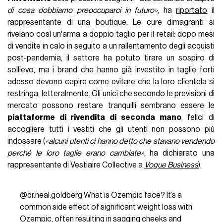
di cosa dobbiamo preoccuparci in futuro»,
ha
riportato
il
rappresentante di una boutique. Le cure dimagranti si
rivelano così un'arma a doppio taglio per il retail: dopo mesi
di vendite in calo in seguito a un rallentamento degli acquisti
post-pandemia, il settore ha potuto tirare un sospiro di
sollievo, ma i brand che hanno già investito in taglie forti
adesso devono capire come evitare che la loro clientela si
restringa, letteralmente. Gli unici che secondo le previsioni di
mercato possono restare tranquilli sembrano essere le
piattaforme di rivendita di seconda mano
, felici di
accogliere tutti i vestiti che gli utenti non possono più
indossare (
«alcuni utenti ci hanno detto che stavano vendendo
perché le loro taglie erano cambiate»
, ha dichiarato una
rappresentante di Vestiaire Collective a
Vogue Business
).
@dr.neal.goldberg
What is Ozempic face? It’s a
common side effect of significant weight loss with
Ozempic, often resulting in sagging cheeks and