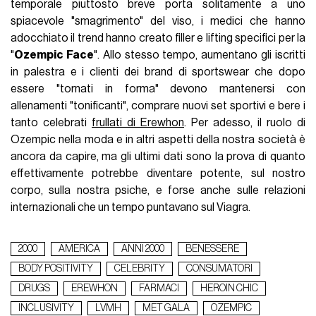
temporale piuttosto breve porta solitamente a uno
spiacevole "smagrimento" del viso, i medici che hanno
adocchiato il trend hanno creato filler e lifting specifici per la
"
Ozempic Face
". Allo stesso tempo, aumentano gli iscritti
in palestra e i clienti dei brand di sportswear che dopo
essere "tornati in forma" devono mantenersi con
allenamenti "tonificanti", comprare nuovi set sportivi e bere i
tanto celebrati
frullati di Erewhon
. Per adesso, il ruolo di
Ozempic nella moda e in altri aspetti della nostra società è
ancora da capire, ma gli ultimi dati sono la prova di quanto
effettivamente potrebbe diventare potente, sul nostro
corpo, sulla nostra psiche, e forse anche sulle relazioni
internazionali che un tempo puntavano sul Viagra.
2000
AMERICA
ANNI 2000
BENESSERE
BODY POSITIVITY
CELEBRITY
CONSUMATORI
DRUGS
EREWHON
FARMACI
HEROIN CHIC
INCLUSIVITY
LVMH
MET GALA
OZEMPIC