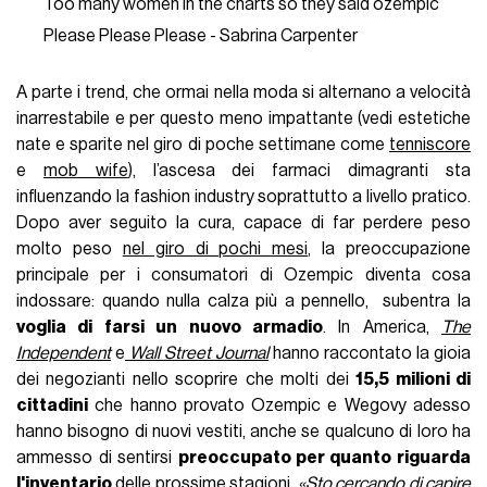
Too many women in the charts so they said ozempic
Please Please Please - Sabrina Carpenter
A parte i trend, che ormai nella moda si alternano a velocità
inarrestabile e per questo meno impattante (vedi estetiche
nate e sparite nel giro di poche settimane come
tenniscore
e
mob wife
), l’ascesa dei farmaci dimagranti sta
influenzando la fashion industry soprattutto a livello pratico.
Dopo aver seguito la cura, capace di far perdere peso
molto peso
nel giro di pochi mesi
, la preoccupazione
principale per i consumatori di Ozempic diventa cosa
indossare: quando nulla calza più a pennello, subentra la
voglia di farsi un nuovo armadio
. In America,
The
Independent
e
Wall Street Journal
hanno raccontato la gioia
dei negozianti nello scoprire che molti dei
15,5 milioni di
cittadini
che hanno provato Ozempic e Wegovy adesso
hanno bisogno di nuovi vestiti, anche se qualcuno di loro ha
ammesso di sentirsi
preoccupato per quanto riguarda
l'inventario
delle prossime stagioni.
«Sto cercando di capire