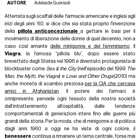
AUTORE
Adelaide Guerisoli
Atterrata sugli scaffali delle farmacie americane e inglesi agli
inizi degli anni ’60, si dice che sia stata proprio l'invenzione
della
pillola anticoncezionale
a gettare le basi per il
movimento di liberazione delle donne di quel decennio, non a
caso così amante
delle minigonne e del femminismo
. Il
Viagra
, la famosa “pillola blu”, dopo essere stato
brevettato dagli States nel 1996 è diventato protagonista di
blockbuster come
Sex & the City
(nell'episodio del 1999
The
Man, the Myth, the Viagra
) e
Love and Other Drugs
(2010) ma
anche moneta di scambio preziosa
per la CIA che cercava
amici in Afghanistan
. Il potere dei farmaci è
onnipresente, pervade ogni tessuto della nostra società
dall’intrattenimento all’ospitalità, dalle tendenze
comportamentali di generazioni intere fino alle guerre più
grandi della storia. Per la moda, che di minigonne e di politica
dagli anni 1960 a oggi ne ha viste di ogni colore, il
benessere
continua a rimanere un tema centrale, forse mai