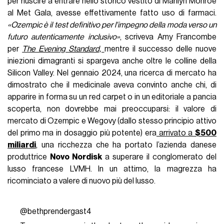
per riuscire a entrare nello storico vestito di Marilyn Monroe
al Met Gala, avesse effettivamente fatto uso di farmaci.
«Ozempic è il test definitivo per l'impegno della moda verso un
futuro autenticamente inclusivo»
, scriveva Amy Francombe
per
The Evening Standard,
mentre il successo delle nuove
iniezioni dimagranti si spargeva anche oltre le colline della
Silicon Valley. Nel gennaio 2024, una ricerca di mercato ha
dimostrato che il medicinale aveva convinto anche chi, di
apparire in forma su un red carpet o in un editoriale a pancia
scoperta, non dovrebbe mai preoccuparsi: il valore di
mercato di Ozempic e Wegovy (dallo stesso principio attivo
del primo ma in dosaggio più potente) era
arrivato a
$500
miliardi
, una ricchezza che ha portato l’azienda danese
produttrice
Novo Nordisk
a superare il conglomerato del
lusso francese LVMH. In un attimo, la magrezza ha
ricominciato a valere di nuovo più del lusso.
@bethprendergast4