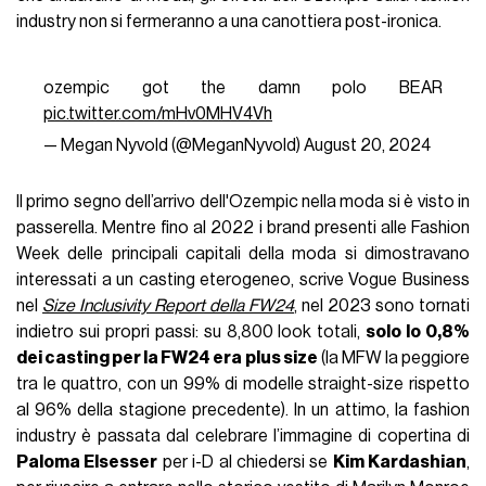
industry non si fermeranno a una canottiera post-ironica.
ozempic got the damn polo BEAR
pic.twitter.com/mHv0MHV4Vh
— Megan Nyvold (@MeganNyvold)
August 20, 2024
Il primo segno dell’arrivo dell'Ozempic nella moda si è visto in
passerella. Mentre fino al 2022 i brand presenti alle Fashion
Week delle principali capitali della moda si dimostravano
interessati a un casting eterogeneo, scrive Vogue Business
nel
Size Inclusivity Report della FW24
, nel 2023 sono tornati
indietro sui propri passi: su 8,800 look totali,
solo lo 0,8%
dei casting per la FW24 era plus size
(la MFW la peggiore
tra le quattro, con un 99% di modelle straight-size rispetto
al 96% della stagione precedente). In un attimo, la fashion
industry è passata dal celebrare l’immagine di copertina di
Paloma Elsesser
per i-D al chiedersi se
Kim Kardashian
,