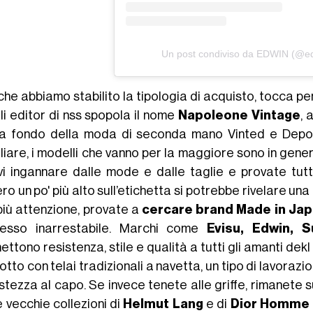
Un post condiviso da EDWIN (@e
he abbiamo stabilito la tipologia di acquisto, tocca pe
li editor di nss spopola il nome
Napoleone Vintage
, 
a fondo della moda di seconda mano Vinted e Depop, a 
liare, i modelli che vanno per la maggiore sono in gene
vi ingannare dalle mode e dalle taglie e provate tutt
ro un po' più alto sull’etichetta si potrebbe rivelare u
più attenzione, provate a
cercare brand Made in Ja
esso inarrestabile. Marchi come
Evisu, Edwin,
ttono resistenza, stile e qualità a tutti gli amanti dek
otto con telai tradizionali a navetta, un tipo di lavor
tezza al capo. Se invece tenete alle griffe, rimanete s
e vecchie collezioni di
Helmut Lang
e di
Dior Homme