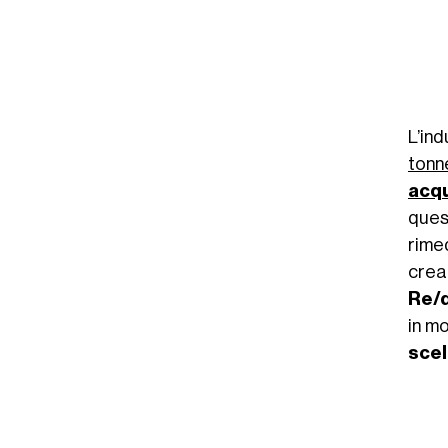
L’in
tonn
acqu
ques
rime
cre
Re/
in m
scel