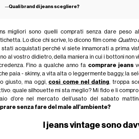
Quali brand di jeans scegliere?
ans migliori sono quelli comprati senza dare peso al
etichetta. Lo dice chi scrive, lo dicono film come
Quattro 
 stati acquistati perché vi siete innamorati a prima vi
o al vostro didietro, della maniera in cui i bottoni non v
credenza. Fino a qualche anno fa
comprare jeans
vo
he paia - skinny, a vita alta o leggermente baggy, la sel
lo giusto, ma oggi,
così come nel dating
, troppa sc
tivo: quale silhouette mi sta meglio? Mi fido e li compro
aio d’ore nel mercato dell’usato del sabato matti
rare senza fare del male all’ambiente?
I jeans vintage sono da