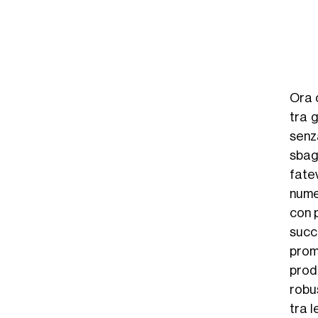
Ora c
tra g
senz
sbag
fate
nume
con 
succ
prome
prod
robus
tra l