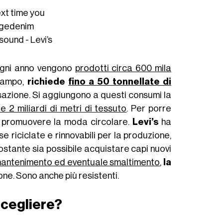
ext time you
agedenim
 sound - Levi’s
 ogni anno vengono
prodotti circa 600 mila
 campo,
richiede
fino a 50 tonnellate di
ssazione. Si aggiungono a questi consumi la
re 2 miliardi di metri di tessuto
. Per porre
r promuovere la moda circolare.
Levi’s
ha
se riciclate e rinnovabili per la produzione,
stante sia possibile acquistare capi nuovi
antenimento ed eventuale smaltimento
,
la
ne. Sono anche più resistenti.
scegliere?