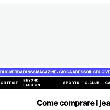
A DI NSS MAGAZINE - GIOCA ADESSO
IL CRUCIVERBA DI NS
BEYOND
PORTRAIT
SPORTS
G-CLUB
GA
FASHION
Come comprare i jea