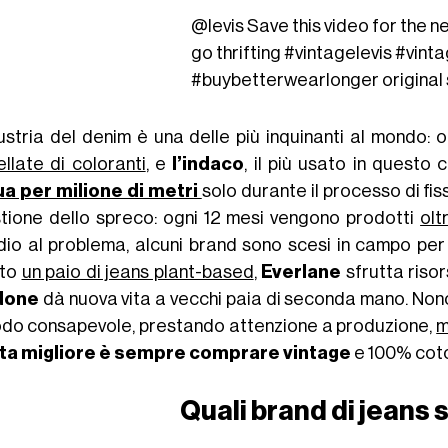
@levis
Save this video for the n
go thrifting
#vintagelevis
#vint
#buybetterwearlonger
original
dustria del denim è una delle più inquinanti al mondo:
ellate di coloranti
, e
l’indaco
, il più usato in questo
a per milione di metri
solo durante il processo di fi
tione dello spreco: ogni 12 mesi vengono prodotti
olt
dio al problema, alcuni brand sono scesi in campo pe
ato
un paio di jeans plant-based
,
Everlane
sfrutta risor
done
dà nuova vita a vecchi paia di seconda mano. Nono
odo consapevole, prestando attenzione a produzione,
m
ta migliore è sempre comprare vintage
e 100% coto
Quali brand di jeans 