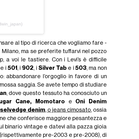
dwin_japan)
nsare al tipo di ricerca che vogliamo fare -
a Milano, ma se preferite tuffarvi nel pozzo
voi le tastiere. Con i Levi’s è difficile
re i
501
, i
902
, i
Silver Tab
e i
503
, ma non
o: abbandonare l’orgoglio in favore di un
na mossa saggia. Se avete tempo di studiare
pan
, dove questo tessuto ha conosciuto un
 Sugar Cane, Momotaro
e
Oni Denim
l
selvedge denim
, o jeans cimosato
, ossia
azione che conferisce maggiore pesantezza e
ul binario vintage e datevi alla pazza gioia
(rispettivamente pre-2003 e pre-2008), di