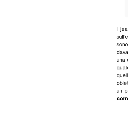
I je
sull’
sono
davan
una 
qualc
quel
obiet
un p
comp