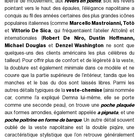
liberté de mouvement, aux
revers en pointe
, soit les revers
pointant vers le haut des épaules, l’élégance napolitaine a
conquis au fil des années certaines des plus grandes icônes
populaires italiennes (comme
Marcello Mastroianni, Totò
et
Vittorio De Sica
, qui fréquentaient l’atelier Attolini) et
internationales (
Robert De Niro, Dustin Hoffmann,
Michael Douglas
et
Denzel Washington
ne sont que
quelques-uns des clients américains les plus célèbres du
tailleur). Pour offrir plus de confort et de légèreté à la veste,
la doublure est également minimale dans ce modèle et ne
couvre que la partie supérieure de l’intérieur, tandis que les
manches et le bas du dos sont laissés libres. Parmi les
autres détails typiques de la
veste-chemise
(ainsi nommée
car, comme l’a expliqué Demna lui-même, elle se porte
comme une seconde peau), on trouve une
poche plaquée
aux formes arrondies, également appelée
a pignata
, et une
poche poitrine en forme de barque
. Un autre détail souvent
oublié de la veste napolitaine est la double piqûre, une
caractéristique stylistique que l’on retrouve généralement