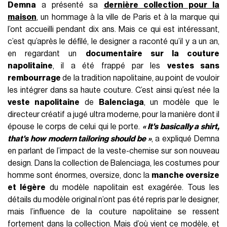
Demna
a présenté sa
dernière collection pour la
maison
, un hommage à la ville de Paris et à la marque qui
l’ont accueilli pendant dix ans. Mais ce qui est intéressant,
c’est qu’après le défilé, le designer a raconté qu’il y a un an,
en regardant un
documentaire sur la couture
napolitaine
, il a été frappé par les
vestes sans
rembourrage
de la tradition napolitaine, au point de vouloir
les intégrer dans sa haute couture. C’est ainsi qu’est née la
veste napolitaine
de
Balenciaga
, un modèle que le
directeur créatif a jugé ultra moderne, pour la manière dont il
épouse le corps de celui qui le porte.
« It's basically a shirt,
that's how modern tailoring should be »
, a expliqué Demna
en parlant de l’impact de la veste-chemise sur son nouveau
design. Dans la collection de Balenciaga, les costumes pour
homme sont énormes, oversize, donc la
manche oversize
et légère
du modèle napolitain est exagérée. Tous les
détails du modèle original n’ont pas été repris par le designer,
mais l’influence de la couture napolitaine se ressent
fortement dans la collection. Mais d’où vient ce modèle, et