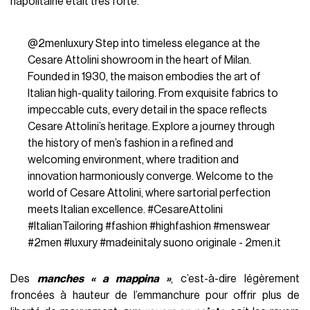
napolitaine était très forte.
@2menluxury
Step into timeless elegance at the
Cesare Attolini showroom in the heart of Milan.
Founded in 1930, the maison embodies the art of
Italian high-quality tailoring. From exquisite fabrics to
impeccable cuts, every detail in the space reflects
Cesare Attolini’s heritage. Explore a journey through
the history of men’s fashion in a refined and
welcoming environment, where tradition and
innovation harmoniously converge. Welcome to the
world of Cesare Attolini, where sartorial perfection
meets Italian excellence.
#CesareAttolini
#ItalianTailoring
#fashion
#highfashion
#menswear
#2men
#luxury
#madeinitaly
suono originale - 2men.it
Des
manches « a mappina »
, c’est-à-dire légèrement
froncées à hauteur de l’emmanchure pour offrir plus de