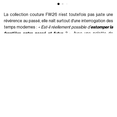
Si le tissu à l'allure robotique de certaines pièces de la
collection pourrait nous faire croire que celle-ci s’est
inspirée des années à venir, c’est plutôt le contraire. Mais ce
n’est ni au Space Age d’André Courrèges ni aux textiles
métalliques de Paco Rabanne que l’on doit cette idée d’une
collection plongée vers l’avenir. L'inspiration de Roseberry
remonte en fait à
1940
, alors qu’Elsa Schiaparelli quitte son
Paris adoré pour se rendre à New York où un futur
prometteur l’attend. Un petit pas à bord d’un bateau pour la
créatrice d’origine italienne, mais un grand pas pour la mode,
qui conclura ainsi l’une de ses époques révolutionnaires et
iconiques. Une époque marquée notamment par des
progrès apportés par Schiaparelli, qui n’a eu de cesse
d’interroger et de
remettre en question la mode et son
futur
. Les années passent, mais l'époque précédant le