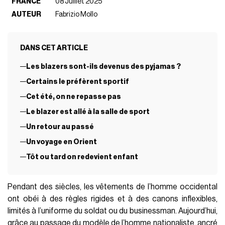
FRANCE
08 Juillet 2025
AUTEUR
Fabrizio Mollo
DANS CET ARTICLE
Les blazers sont-ils devenus des pyjamas ?
Certains le préfèrent sportif
Cet été, on ne repasse pas
Le blazer est allé à la salle de sport
Un retour au passé
Un voyage en Orient
Tôt ou tard on redevient enfant
Pendant des siècles, les vêtements de l’homme occidental
ont obéi à des règles rigides et à des canons inflexibles,
limités à l’uniforme du soldat ou du businessman. Aujourd’hui,
grâce au passage du modèle de l’homme nationaliste, ancré