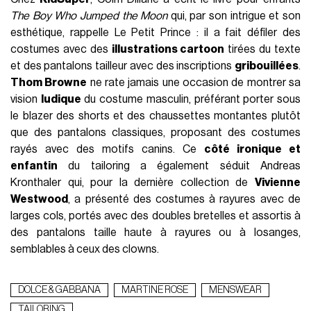
The Boy Who Jumped the Moon
qui, par son intrigue et son
esthétique, rappelle Le Petit Prince : il a fait défiler des
costumes avec des
illustrations cartoon
tirées du texte
et des pantalons tailleur avec des inscriptions
gribouillées
.
Thom Browne
ne rate jamais une occasion de montrer sa
vision
ludique
du costume masculin, préférant porter sous
le blazer des shorts et des chaussettes montantes plutôt
que des pantalons classiques, proposant des costumes
rayés avec des motifs canins. Ce
côté ironique et
enfantin
du tailoring a également séduit Andreas
Kronthaler qui, pour la dernière collection de
Vivienne
Westwood
, a présenté des costumes à rayures avec de
larges cols, portés avec des doubles bretelles et assortis à
des pantalons taille haute à rayures ou à losanges,
semblables à ceux des clowns.
DOLCE & GABBANA
MARTINE ROSE
MENSWEAR
TAILORING