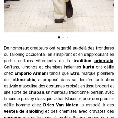
De nombreux créateurs ont regardé au-delà des frontières
du tailoring occidental, en s’inspirant et en s’appropriant en
partie certains vêtements de la
tradition
orientale
.
Caftans, kimonos et chemises indiennes
kurta
ont défilé
chez
Emporio Armani
tandis que
Etro
, marque pionnière
de l’
ethno-chic
, a proposé dans sa dernière collection
estivale masculine des costumes croisés en tissu brocart et
une sorte de
chapan
, un manteau traditionnel persan, avec
l’imprimé paisley classique. Julian Klausner, pour son premier
défilé homme chez
Dries Van Noten
, a associé à des
vestes de smoking
et des chemises avec cravates des
sarongs
malais typiques à motifs floraux, noués un peu