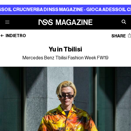
O
IL CRUCIVERBA DI NSS MAGAZINE - GIOCA ADESSO
IL CRU
INDIETRO
SHARE
Yu in Tbilisi
Mercedes Benz Tbilisi Fashion Week FW19