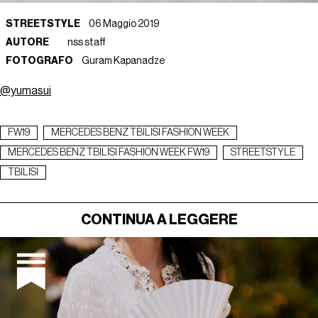
STREETSTYLE
06 Maggio 2019
AUTORE
nss staff
FOTOGRAFO
Guram Kapanadze
@yumasui
FW19
MERCEDES BENZ TBILISI FASHION WEEK
MERCEDES BENZ TBILISI FASHION WEEK FW19
STREETSTYLE
TBILISI
CONTINUA A LEGGERE