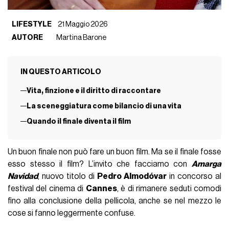
LIFESTYLE
21 Maggio 2026
AUTORE
Martina Barone
IN QUESTO ARTICOLO
Vita, finzione e il diritto di raccontare
La sceneggiatura come bilancio di una vita
Quando il finale diventa il film
Un buon finale non può fare un buon film. Ma se il finale fosse
esso stesso il film? L’invito che facciamo con
Amarga
Navidad
, nuovo titolo di
Pedro Almodóvar
in concorso al
festival del cinema di
Cannes
, è di rimanere seduti comodi
fino alla conclusione della pellicola, anche se nel mezzo le
cose si fanno leggermente confuse.