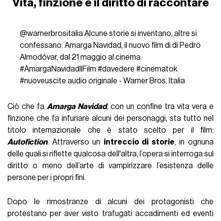
Vita, finzione e il diritto di raccontare
@warnerbrositalia
Alcune storie si inventano, altre si
confessano. Amarga Navidad, il nuovo film di di Pedro
Almodóvar, dal 21 maggio al cinema.
#AmargaNavidadIlFilm
#davedere
#cinematok
#nuoveuscite
audio originale - Warner Bros. Italia
Ciò che fa
Amarga Navidad
, con un confine tra vita vera e
finzione che fa infuriare alcuni dei personaggi, sta tutto nel
titolo internazionale che è stato scelto per il film:
Autofiction
. Attraverso un
intreccio di storie
, in ognuna
delle quali si riflette qualcosa dell'altra, l’opera si interroga sul
diritto o meno dell’arte di vampirizzare l’esistenza delle
persone per i propri fini.
Dopo le rimostranze di alcuni dei protagonisti che
protestano per aver visto trafugati accadimenti ed eventi