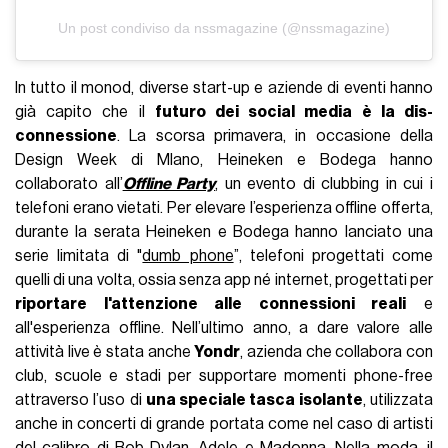
Un post condiviso da nssmagazine (@nssmagazine)
In tutto il monod, diverse start-up e aziende di eventi hanno
già capito che il
futuro dei social media è la dis-
connessione
. La scorsa primavera, in occasione della
Design Week di Mlano, Heineken e Bodega hanno
collaborato all’
Offline Party
, un evento di clubbing in cui i
telefoni erano vietati. Per elevare l’esperienza offline offerta,
durante la serata Heineken e Bodega hanno lanciato una
serie limitata di "
dumb phone
”, telefoni progettati come
quelli di una volta, ossia senza app né internet, progettati per
riportare l'attenzione alle connessioni reali
e
all'esperienza offline. Nell’ultimo anno, a dare valore alle
attività live è stata anche
Yondr
, azienda che collabora con
club, scuole e stadi per supportare momenti phone-free
attraverso l’uso di
una speciale tasca isolante
, utilizzata
anche in concerti di grande portata come nel caso di artisti
del calibro di Bob Dylan, Adele e Madonna. Nella moda, il