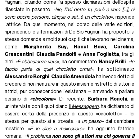
Fagnani, citando come fa spesso dichiarazioni dell’ospite
rilasciate in passato.
«No, l’hai detto tu, però è vero [...], ci
sono poche persone, cinque o sei…è un circoletto»,
risponde
l’attrice. Da quel momento, nel corso delle varie edizioni,
riprendendo le affermazioni di De Sio Fagnani ha proposto la
stessa domanda a molti suoi ospiti che lavorano nel cinema,
come
Margherita Buy,
Raoul Bova
,
Carolina
Crescentini
,
Claudia Pandolfi
e
Anna Foglietta
, tra gli
altri.
«È abbastanza vero
», ha commentato
Nancy Brilli
.
«Io
faccio parte di quel circoletto ormai»
, ha sottolineato
Alessandro Borghi
.
Claudio Amendola
ha invece detto di
credere di non rientrare in questo insieme ristretto di attori e
attrici, pur conoscendone l’esistenza – arrivando a parlare
persino di
«circolone»
. Di recente,
Barbara Ronchi
, in
un’intervista con il quotidiano
Il
Messaggero
,
ha dichiarato di
essere certa della presenza di questo «circoletto» – lei
stessa per questo si è trovata
«a un passo»
dal cambiare
mestiere.
«E lo dico a malincuore»
, ha aggiunto l’attrice
romana.
«Il problema
non sono gli attori ma chi governa il