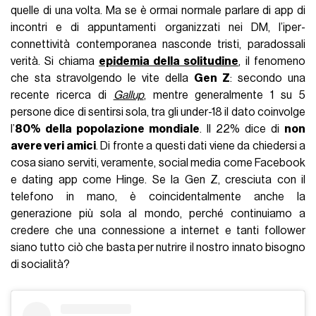
quelle di una volta. Ma se è ormai normale parlare di app di
incontri e di appuntamenti organizzati nei DM, l’iper-
connettività contemporanea nasconde tristi, paradossali
verità. Si chiama
epidemia della solitudine
, il fenomeno
che sta stravolgendo le vite della
Gen Z
: secondo una
recente ricerca di
Gallup
, mentre generalmente 1 su 5
persone dice di sentirsi sola, tra gli under-18 il dato coinvolge
l’
80% della popolazione mondiale
. Il 22% dice di
non
avere veri amici
. Di fronte a questi dati viene da chiedersi a
cosa siano serviti, veramente, social media come Facebook
e dating app come Hinge. Se la Gen Z, cresciuta con il
telefono in mano, è coincidentalmente anche la
generazione più sola al mondo, perché continuiamo a
credere che una connessione a internet e tanti follower
siano tutto ciò che basta per nutrire il nostro innato bisogno
di socialità?