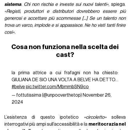
sistema
. Chi non rischia e investe sui nuovi talenti»
, spiega.
«Registi, produttori e distributori dovrebbero essere più
generosi e accettare più scommesse [...] Se un talento non
trova un varco, implode e si appassisce. Ne ho visti tanti finire
così».
Cosa non funziona nella scelta dei
cast?
la prima attrice a cui frafagni non ha chiesto:
GIULIANA DE SIO UNA VOLTA A BELVE HA DETTO…
#belve
pic.twitter.com/MbmmbSN9co
— fottutissima (@unpooverthetop)
November 26,
2024
L’esistenza di questo ipotetico
«circoletto»
solleva
interrogativi più ampi sull’accessibilità e la
meritocrazia nel