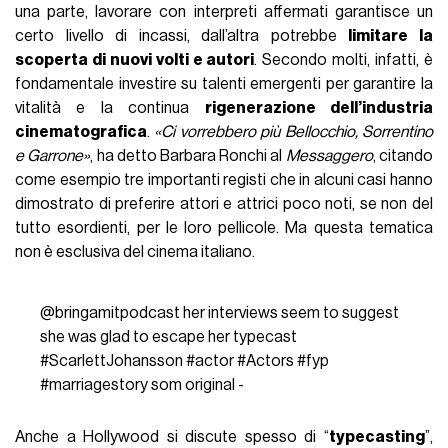
una parte, lavorare con interpreti affermati garantisce un
certo livello di incassi, dall’altra potrebbe
limitare la
scoperta di nuovi volti e autori
. Secondo molti, infatti, è
fondamentale investire su talenti emergenti per garantire la
vitalità e la continua
rigenerazione dell’industria
cinematografica
.
«Ci vorrebbero più Bellocchio, Sorrentino
e Garrone»
, ha detto Barbara Ronchi al
Messaggero
, citando
come esempio tre importanti registi che in alcuni casi hanno
dimostrato di preferire attori e attrici poco noti, se non del
tutto esordienti, per le loro pellicole. Ma questa tematica
non è esclusiva del cinema italiano.
@bringamitpodcast
her interviews seem to suggest
she was glad to escape her typecast
#ScarlettJohansson
#actor
#Actors
#fyp
#marriagestory
som original -
Anche a Hollywood si discute spesso di “
typecasting
”,