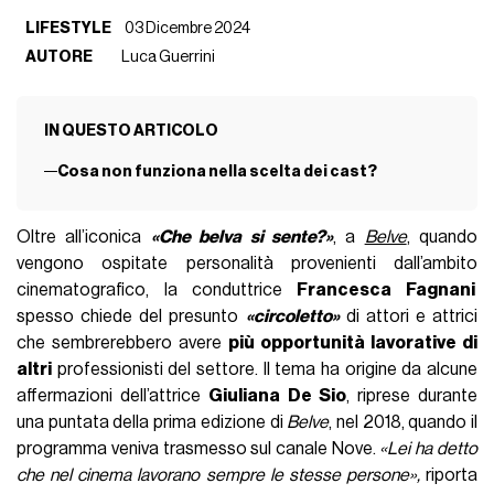
LIFESTYLE
03 Dicembre 2024
AUTORE
Luca Guerrini
IN QUESTO ARTICOLO
Cosa non funziona nella scelta dei cast?
Oltre all’iconica
«Che belva si sente?»
, a
Belve
, quando
vengono ospitate personalità provenienti dall’ambito
cinematografico, la conduttrice
Francesca Fagnani
spesso chiede del presunto
«circoletto»
di attori e attrici
che sembrerebbero avere
più opportunità lavorative di
altri
professionisti del settore. Il tema ha origine da alcune
affermazioni dell’attrice
Giuliana De Sio
, riprese durante
una puntata della prima edizione di
Belve
, nel 2018, quando il
programma veniva trasmesso sul canale Nove.
«Lei ha detto
che nel cinema lavorano sempre le stesse persone»,
riporta