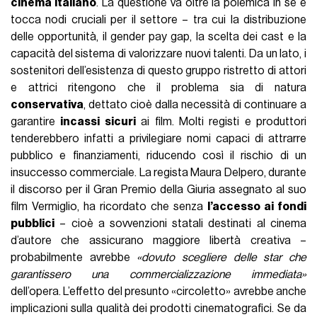
cinema italiano
. La questione va oltre la polemica in sé e
tocca nodi cruciali per il settore – tra cui la distribuzione
delle opportunità, il gender pay gap, la scelta dei cast e la
capacità del sistema di valorizzare nuovi talenti. Da un lato, i
sostenitori dell’esistenza di questo gruppo ristretto di attori
e attrici ritengono che il problema sia di natura
conservativa
, dettato cioè dalla necessità di continuare a
garantire
incassi sicuri
ai film. Molti registi e produttori
tenderebbero infatti a privilegiare nomi capaci di attrarre
pubblico e finanziamenti, riducendo così il rischio di un
insuccesso commerciale. La regista Maura Delpero, durante
il discorso per il Gran Premio della Giuria assegnato al suo
film Vermiglio, ha ricordato che senza
l’accesso ai fondi
pubblici
– cioè a sovvenzioni statali destinati al cinema
d’autore che assicurano maggiore libertà creativa –
probabilmente avrebbe
«dovuto scegliere delle star che
garantissero una commercializzazione immediata»
dell’opera.
L’effetto del presunto «circoletto» avrebbe anche
implicazioni sulla qualità dei prodotti cinematografici. Se da