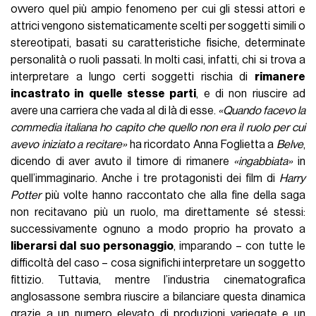
ovvero quel più ampio fenomeno per cui gli stessi attori e
attrici vengono sistematicamente scelti per soggetti simili o
stereotipati, basati su caratteristiche fisiche, determinate
personalità o ruoli passati. In molti casi, infatti, chi si trova a
interpretare a lungo certi soggetti rischia di
rimanere
incastrato in quelle stesse parti
, e di non riuscire ad
avere una carriera che vada al di là di esse.
«Quando facevo la
commedia italiana ho capito che quello non era il ruolo per cui
avevo iniziato a recitare»
ha ricordato Anna Foglietta a
Belve
,
dicendo di aver avuto il timore di rimanere
«ingabbiata»
in
quell’immaginario. Anche i tre protagonisti dei film di
Harry
Potter
più volte hanno raccontato che alla fine della saga
non recitavano più un ruolo, ma direttamente sé stessi:
successivamente ognuno a modo proprio ha provato a
liberarsi dal suo personaggio
, imparando – con tutte le
difficoltà del caso – cosa significhi interpretare un soggetto
fittizio. Tuttavia, mentre l’industria cinematografica
anglosassone sembra riuscire a bilanciare questa dinamica
grazie a un numero elevato di produzioni variegate e un