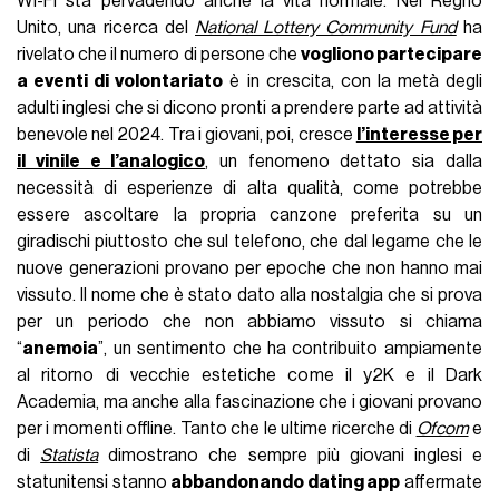
Wi-Fi sta pervadendo anche la vita normale. Nel Regno
Unito, una ricerca del
National Lottery Community Fund
ha
rivelato che il numero di persone che
vogliono partecipare
a eventi di volontariato
è in crescita, con la metà degli
adulti inglesi che si dicono pronti a prendere parte ad attività
benevole nel 2024. Tra i giovani, poi, cresce
l’interesse per
il vinile e l’analogico
, un fenomeno dettato sia dalla
necessità di esperienze di alta qualità, come potrebbe
essere ascoltare la propria canzone preferita su un
giradischi piuttosto che sul telefono, che dal legame che le
nuove generazioni provano per epoche che non hanno mai
vissuto. Il nome che è stato dato alla nostalgia che si prova
per un periodo che non abbiamo vissuto si chiama
“
anemoia
”, un sentimento che ha contribuito ampiamente
al ritorno di vecchie estetiche come il y2K e il Dark
Academia, ma anche alla fascinazione che i giovani provano
per i momenti offline. Tanto che le ultime ricerche di
Ofcom
e
di
Statista
dimostrano che sempre più giovani inglesi e
statunitensi stanno
abbandonando dating app
affermate