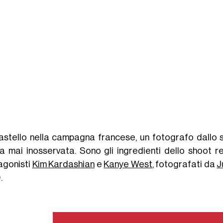
astello nella campagna francese, un fotografo dallo s
a mai inosservata. Sono gli ingredienti dello shoot r
agonisti
Kim Kardashian
e
Kanye West
, fotografati da
J
.