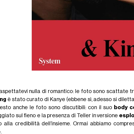
aspettatevi nulla di romantico: le foto sono scattate t
ing
è stato curato di Kanye (ebbene sì, adesso si diletta 
resto anche le foto sono discutibili: con il suo
body c
giato sul fieno e la presenza di Teller in versione
espl
o alla credibilità dell’insieme. Ormai abbiamo compr
.