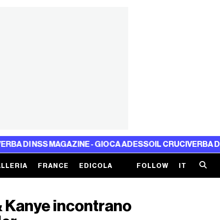
NSS MAGAZINE - GIOCA ADESSO
IL CRUCIVERBA DI NSS MA
LLERIA
FRANCE
EDICOLA
FOLLOW
IT
 Kanye incontrano