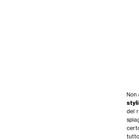
Non 
styl
del 
spiag
cert
tutto