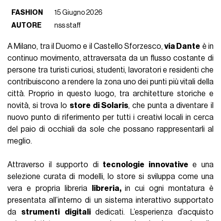
FASHION
15 Giugno 2026
AUTORE
nss staff
A Milano, tra il Duomo e il Castello Sforzesco,
via Dante
è in
continuo movimento, attraversata da un flusso costante di
persone tra turisti curiosi, studenti, lavoratori e
residenti che
contribuiscono a rendere la zona uno dei punti più vitali della
città
. Proprio in questo luogo, tra architetture storiche e
novità, si trova lo
store di Solaris
, che punta a diventare il
nuovo punto di riferimento per tutti i creativi locali in cerca
del paio di occhiali da sole che possano rappresentarli al
meglio.
Attraverso il supporto di
tecnologie innovative
e una
selezione curata di modelli,
lo store si sviluppa come una
vera e propria libreria
libreria,
in cui ogni
montatura è
presentata all’interno di un sistema interattivo supportato
da
strumenti digitali
dedicati.
L’esperienza d’acquisto