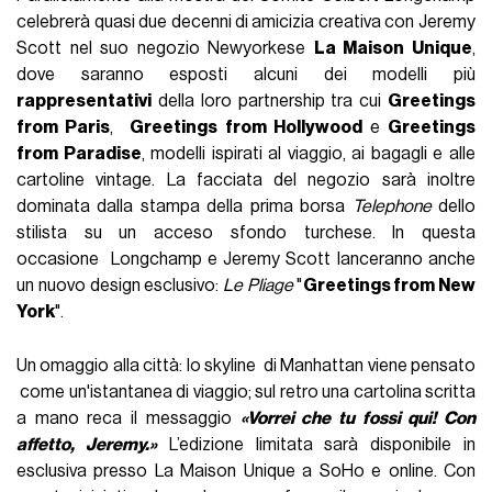
celebrerà quasi due decenni di amicizia creativa con Jeremy
Scott nel suo negozio Newyorkese
La Maison Unique
,
dove saranno esposti alcuni dei modelli più
rappresentativi
della loro partnership tra cui
Greetings
from Paris
,
Greetings from Hollywood
e
Greetings
from Paradise
, modelli ispirati al viaggio, ai bagagli e alle
cartoline vintage. La facciata del negozio sarà inoltre
dominata dalla stampa della prima borsa
Telephone
dello
stilista su un acceso sfondo turchese. In questa
occasione Longchamp e Jeremy Scott lanceranno anche
un nuovo design esclusivo:
Le Pliage
"
Greetings from New
York
".
Un omaggio alla città: lo skyline di Manhattan viene pensato
come un'istantanea di viaggio; sul retro una cartolina scritta
a mano reca il messaggio
«Vorrei che tu fossi qui! Con
affetto, Jeremy.»
L’edizione limitata sarà disponibile in
esclusiva presso La Maison Unique a SoHo e online. Con