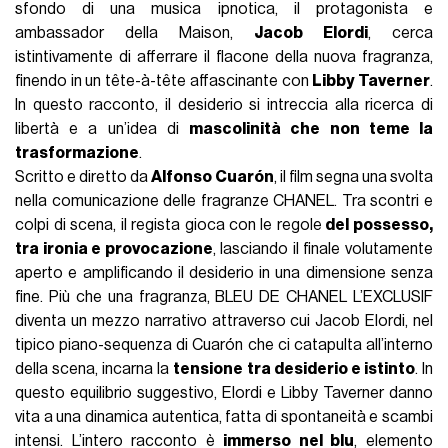
sfondo di una musica ipnotica, il protagonista e
ambassador della Maison,
Jacob Elordi
, cerca
istintivamente di afferrare il flacone della nuova fragranza,
finendo in un tête-à-tête affascinante con
Libby Taverner
.
In questo racconto, il desiderio si intreccia alla ricerca di
libertà e a un’idea di
mascolinità che non teme la
trasformazione
.
Scritto e diretto da
Alfonso Cuarón
, il film segna una svolta
nella comunicazione delle fragranze CHANEL. Tra scontri e
colpi di scena, il regista gioca con le regole
del possesso,
tra ironia e provocazione
, lasciando il finale volutamente
aperto e amplificando il desiderio in una dimensione senza
fine. Più che una fragranza, BLEU DE CHANEL L’EXCLUSIF
diventa un mezzo narrativo attraverso cui Jacob Elordi, nel
tipico piano-sequenza di Cuarón che ci catapulta all’interno
della scena, incarna la
tensione tra desiderio e istinto
. In
questo equilibrio suggestivo, Elordi e Libby Taverner danno
vita a una dinamica autentica, fatta di spontaneità e scambi
intensi. L’intero racconto è
immerso nel blu
, elemento