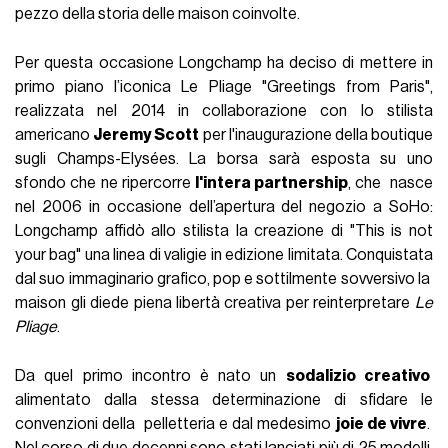
pezzo della storia delle maison coinvolte.
Per questa occasione Longchamp ha deciso di mettere in
primo piano l’iconica Le Pliage "Greetings from Paris",
realizzata nel 2014 in collaborazione con lo stilista
americano
Jeremy Scott
per l'inaugurazione della boutique
sugli Champs-Elysées. La borsa sarà esposta su uno
sfondo che ne ripercorre
l'intera partnership
, che nasce
nel 2006 in occasione dell’apertura del negozio a SoHo:
Longchamp affidò allo stilista la creazione di "This is not
your bag" una linea di valigie in edizione limitata. Conquistata
dal suo immaginario grafico, pop e sottilmente sovversivo la
maison gli diede piena libertà creativa per reinterpretare
Le
Pliage
.
Da quel primo incontro è nato un
sodalizio creativo
alimentato dalla stessa determinazione di sfidare le
convenzioni della pelletteria e dal medesimo
joie de vivre
.
Nel corso di due decenni sono stati lanciati più di 25 modelli,