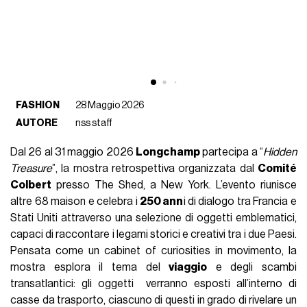
FASHION
28 Maggio 2026
AUTORE
nss staff
Dal 26 al 31 maggio 2026
Longchamp
partecipa a “
Hidden
Treasure
”, la mostra retrospettiva organizzata dal
Comité
Colbert
presso The Shed, a New York. L’evento riunisce
altre 68 maison e celebra i
250 ann
i di dialogo tra Francia e
Stati Uniti attraverso una selezione di oggetti emblematici,
capaci di raccontare i legami storici e creativi tra i due Paesi.
Pensata come un cabinet of curiosities in movimento, la
mostra esplora il tema del
viaggio
e degli scambi
transatlantici: gli oggetti verranno esposti all’interno di
casse da trasporto, ciascuno di questi in grado di rivelare un