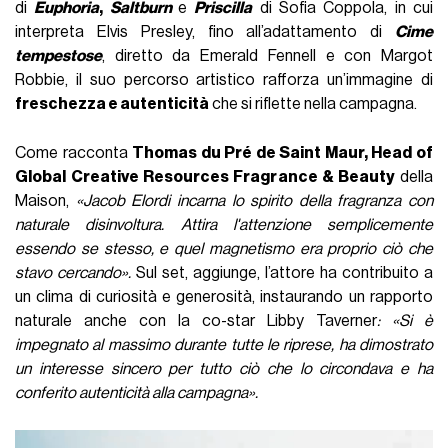
di
Euphoria
,
Saltburn
e
Priscilla
di Sofia Coppola, in cui
interpreta Elvis Presley, fino all’adattamento di
Cime
tempestose
, diretto da Emerald Fennell e con Margot
Robbie, il suo percorso artistico rafforza un’immagine di
freschezza e autenticità
che si riflette nella campagna.
Come racconta
Thomas du Pré de Saint Maur, Head of
Global Creative Resources Fragrance & Beauty
della
Maison,
«Jacob Elordi incarna lo spirito della fragranza con
naturale disinvoltura. Attira l'attenzione semplicemente
essendo se stesso, e quel magnetismo era proprio ciò che
stavo cercando».
Sul set, aggiunge, l’attore ha contribuito a
un clima di curiosità e generosità, instaurando un rapporto
naturale anche con la co-star Libby Taverner
: «Si è
impegnato al massimo durante tutte le riprese, ha dimostrato
un interesse sincero per tutto ciò che lo circondava e ha
conferito autenticità alla campagna».