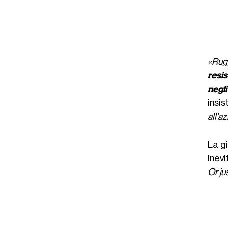
«Rugg
resis
negli
insi
all'a
La g
inevi
Or ju