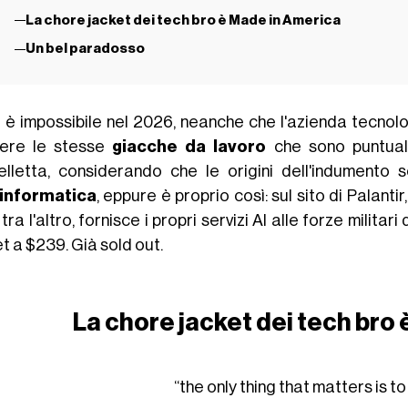
La chore jacket dei tech bro è Made in America
Un bel paradosso
a è impossibile nel 2026, neanche che l'azienda tecnol
ere le stesse
giacche da lavoro
che sono puntua
elletta, considerando che le origini dell'indumento 
'informatica
, eppure è proprio così: sul sito di Palant
 tra l'altro,
fornisce i propri servizi AI alle forze militari
d
et a $239. Già
sold out
.
La chore jacket dei tech bro
“the only thing that matters is to