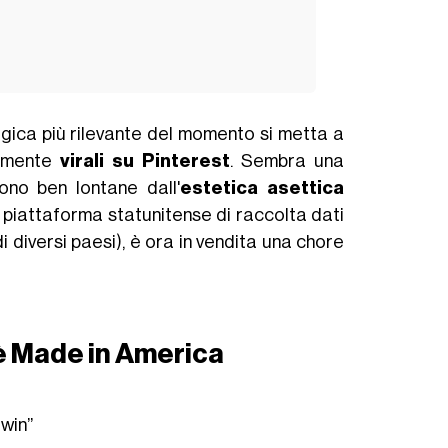
ogica più rilevante del momento si metta a
lmente
virali su
Pinterest
. Sembra una
sono ben lontane dall'
estetica asettica
ir, piattaforma statunitense di raccolta dati
i diversi paesi), è ora in vendita una chore
 è Made in America
 win”