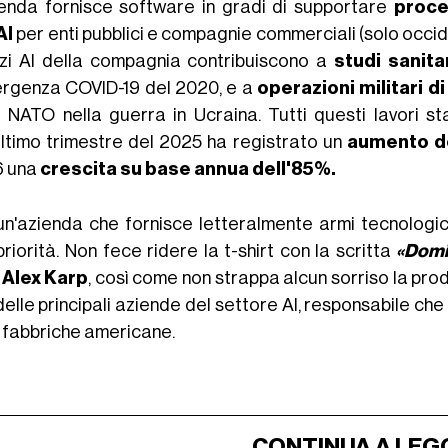
ienda fornisce software in gradi di supportare
proce
AI
per enti pubblici e compagnie commerciali (solo occident
izi AI della compagnia contribuiscono a
studi sanita
ergenza COVID-19 del 2020, e a
operazioni militari 
a NATO nella guerra in Ucraina. Tutti questi lavori st
'ultimo trimestre del 2025 ha registrato un
aumento de
 una
crescita su base annua dell'85%.
un'azienda che fornisce letteralmente armi tecnolog
riorità. Non fece ridere la t-shirt con la scritta
«Domi
O
Alex Karp
, così come non strappa alcun sorriso la pro
elle principali aziende del settore AI, responsabile che
e fabbriche americane.
CONTINUA A LEG