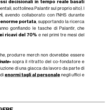
ssi decisionali in tempo reale basati
ali, sottolinea Palantir sul proprio sito). I
ri
, avendo collaborato con l'NHS durante
di enorme portata
, supportando la ricerca
anno gonfiando le tasche di Palantir, che
i ricavi del 70%
e nei primi tre mesi del
iche, produrre merch non dovrebbe essere
nate»
sopra il ritratto del co-fondatore e
duzione di una giacca da lavoro da parte di
 di
enormi tagli al personale
negli uffici e
GERE