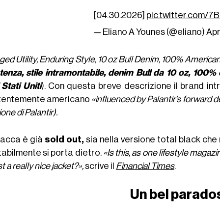
[04.30.2026]
pic.twitter.com/
— Eliano A Younes (@eliano)
Apr
ed Utility, Enduring Style, 10 oz Bull Denim, 100% America
tenza, stile intramontabile, denim Bull da 10 oz,
100% c
 Stati Uniti
). Con questa breve descrizione il brand in
stentemente americano
«influenced by Palantir’s forward de
zione di Palantir).
iacca è già
sold out,
sia nella versione total black che n
tabilmente si porta dietro.
«
Is this, as one lifestyle maga
st a really nice jacket?»,
scrive il
Financial Times
.
Un bel parado