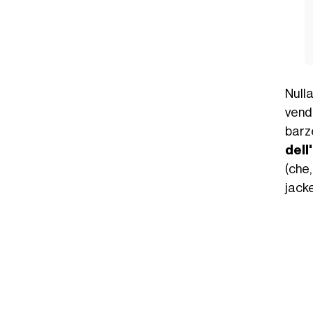
Null
vend
barz
dell
(che,
jack