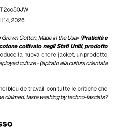
7BT2co50JW
il 14, 2026
n Grown Cotton, Made in the Usa» (
Praticità e
otone coltivato negli Stati Uniti
,
prodotto
troduce la nuova chore jacket, un prodotto
ployed culture» (ispirato alla cultura orientata
el bleu de travail, con tutte le critiche che
zine claimed, taste washing by techno-fascists?
sso