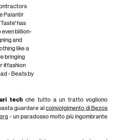
ontractors
e Palantir
'Taste' has
 even billion-
gning and
thing like a
e bringing
r
#fashion
ad - Beats by
ari tech
che tutto a un tratto vogliono
 basta guardare al
coinvolgimento di Bezos
erg
- un paradosso molto più ingombrante