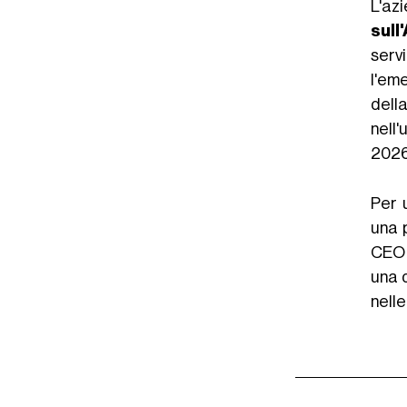
L'az
sull'
serv
l'em
dell
nell
2026
Per 
una p
CE
una d
nell