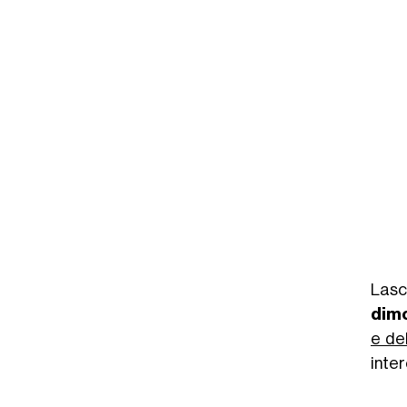
Lasc
dimo
e de
inter