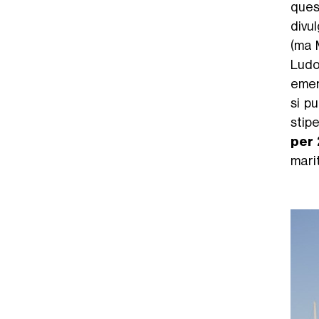
ques
divu
(ma 
Ludo
emerg
si p
stip
per 
marit