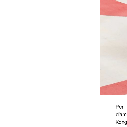
Per 
d’am
Kong