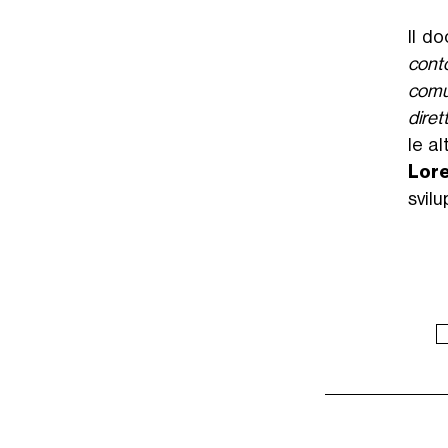
Il d
conto
comu
diret
le al
Lore
svilu