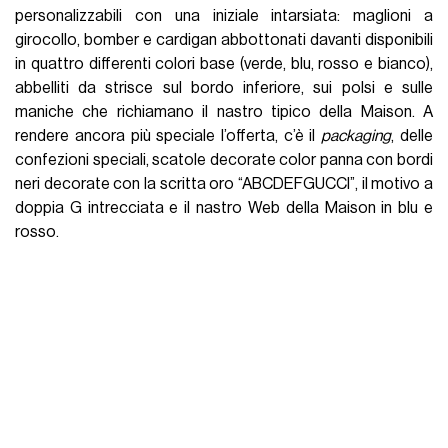
creatività in più. Come? Estendendo il programma
DIY
alla
maglieria
Gucci
. Nasce così un’ampia gamma di capi
personalizzabili con una iniziale intarsiata: maglioni a
girocollo, bomber e cardigan abbottonati davanti disponibili
in quattro differenti colori base (verde, blu, rosso e bianco),
abbelliti da strisce sul bordo inferiore, sui polsi e sulle
maniche che richiamano il nastro tipico della Maison. A
rendere ancora più speciale l’offerta, c’è il
packaging
, delle
confezioni speciali, scatole decorate color panna con bordi
neri decorate con la scritta oro “ABCDEFGUCCI”, il motivo a
doppia G intrecciata e il nastro Web della Maison in blu e
rosso.