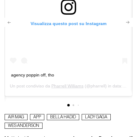
Visualizza questo post su Instagram
agency poppin off, tho
Un post condiviso da
Pharrell Williams
(@pharrell) in data:
Nov 12
tt 31, 2018 at 5:33 PDT
AIR MAG
APP
BELLA HADID
LADY GAGA
WES ANDERSON