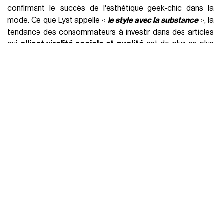
confirmant le succès de l'esthétique geek-chic dans la
mode. Ce que Lyst appelle «
le style avec la substance
», la
tendance des consommateurs à investir dans des articles
qui
allient viralité sociale et qualité
est de plus en plus
présente. Le marché de la mode en 2023 s'est développé
de manière complexe, innovante et intelligente,
récompensant les marques qui ont su établir une
relation
émotionnelle avec leurs clients
. Les apparitions de
Jennifer Lawrence, Sofia Richie et Rosie Huntington-
Whiteley n'ont pas suffi à faire de la Margaux un it-bag, mais
l'aura de
raffinement et d'exclusivité
que les jumelles
Olsen ont réussi à créer autour de The Row.
BOTTEGA VENETA
LOEWE
LUXURY
LYST
LYST INDEX
OLSEN TWINS
PRADA
THE ROW
POURSUIVRE LA LECTURE