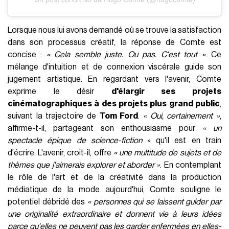
Lorsque nous lui avons demandé où se trouve la satisfaction
dans son processus créatif, la réponse de Comte est
concise :
« Cela semble juste. Ou pas. C'est tout »
. Ce
mélange d'intuition et de connexion viscérale guide son
jugement artistique. En regardant vers l'avenir, Comte
exprime le désir
d'élargir ses projets
cinématographiques à des projets plus grand public
,
suivant la trajectoire de
Tom Ford
.
« Oui, certainement »
,
affirme-t-il, partageant son enthousiasme pour
« un
spectacle épique de science-fiction
» qu'il est en train
d'écrire. L'avenir, croit-il, offre
« une multitude de sujets et de
thèmes que j'aimerais explorer et aborder »
. En contemplant
le rôle de l'art et de la créativité dans la production
médiatique de la mode aujourd'hui, Comte souligne le
potentiel débridé des
« personnes qui se laissent guider par
une originalité extraordinaire et donnent vie à leurs idées
parce qu'elles ne peuvent pas les garder enfermées en elles-