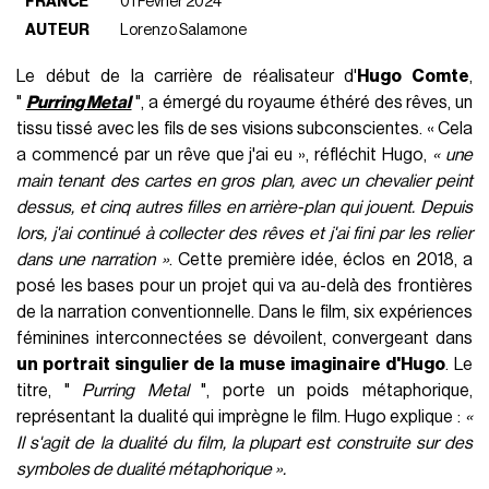
FRANCE
01 Février 2024
AUTEUR
Lorenzo Salamone
Le début de la carrière de réalisateur d'
Hugo Comte
,
"
Purring Metal
", a émergé du royaume éthéré des rêves, un
tissu tissé avec les fils de ses visions subconscientes. « Cela
a commencé par un rêve que j'ai eu », réfléchit Hugo,
« une
main tenant des cartes en gros plan, avec un chevalier peint
dessus, et cinq autres filles en arrière-plan qui jouent. Depuis
lors, j'ai continué à collecter des rêves et j'ai fini par les relier
dans une narration »
. Cette première idée, éclos en 2018, a
posé les bases pour un projet qui va au-delà des frontières
de la narration conventionnelle. Dans le film, six expériences
féminines interconnectées se dévoilent, convergeant dans
un portrait singulier de la muse imaginaire d'Hugo
. Le
titre, "
Purring Metal
", porte un poids métaphorique,
représentant la dualité qui imprègne le film. Hugo explique :
«
Il s'agit de la dualité du film, la plupart est construite sur des
symboles de dualité métaphorique ».