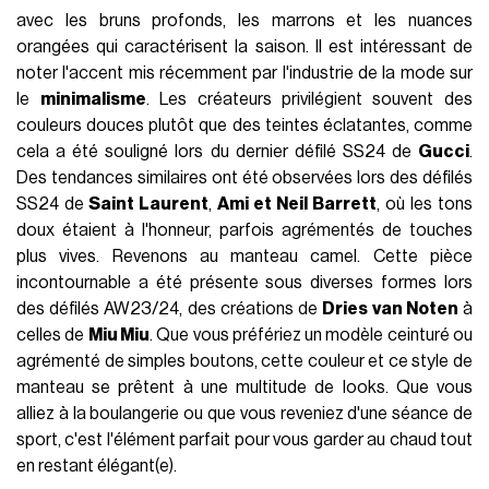
avec les bruns profonds, les marrons et les nuances
orangées qui caractérisent la saison. Il est intéressant de
noter l'accent mis récemment par l'industrie de la mode sur
le
minimalisme
. Les créateurs privilégient souvent des
couleurs douces plutôt que des teintes éclatantes, comme
cela a été souligné lors du dernier défilé SS24 de
Gucci
.
Des tendances similaires ont été observées lors des défilés
SS24 de
Saint Laurent
,
Ami et Neil Barrett
, où les tons
doux étaient à l'honneur, parfois agrémentés de touches
plus vives. Revenons au manteau camel. Cette pièce
incontournable a été présente sous diverses formes lors
des défilés AW23/24, des créations de
Dries van Noten
à
celles de
Miu Miu
. Que vous préfériez un modèle ceinturé ou
agrémenté de simples boutons, cette couleur et ce style de
manteau se prêtent à une multitude de looks. Que vous
alliez à la boulangerie ou que vous reveniez d'une séance de
sport, c'est l'élément parfait pour vous garder au chaud tout
en restant élégant(e).