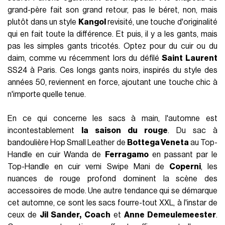
grand-père fait son grand retour, pas le béret, non, mais
plutôt dans un style
Kangol
revisité, une touche d'originalité
qui en fait toute la différence. Et puis, il y a les gants, mais
pas les simples gants tricotés. Optez pour du cuir ou du
daim, comme vu récemment lors du défilé
Saint Laurent
SS24 à Paris. Ces longs gants noirs, inspirés du style des
années 50, reviennent en force, ajoutant une touche chic à
n'importe quelle tenue.
En ce qui concerne les sacs à main, l'automne est
incontestablement
la saison du rouge
. Du sac à
bandoulière Hop Small Leather de
Bottega Veneta
au Top-
Handle en cuir Wanda de
Ferragamo
en passant par le
Top-Handle en cuir verni Swipe Mani de
Coperni
, les
nuances de rouge profond dominent la scène des
accessoires de mode. Une autre tendance qui se démarque
cet automne, ce sont les sacs fourre-tout XXL, à l'instar de
ceux de
Jil Sander, Coach
et
Anne Demeulemeester
.