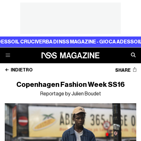
SSO
IL CRUCIVERBA DI NSS MAGAZINE - GIOCA ADESSO
IL 
INDIETRO
SHARE
Copenhagen Fashion Week SS16
Reportage by Julien Boudet