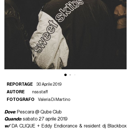
REPORTAGE
30 Aprile 2019
AUTORE
nss staff
FOTOGRAFO
Valeria Di Martino
Dove
: Pescara @ Qube Club
Quando
: sabato 27 aprile 2019
w/
DA CLIQUE + Eddy Endiorance & resident dj Blackbox