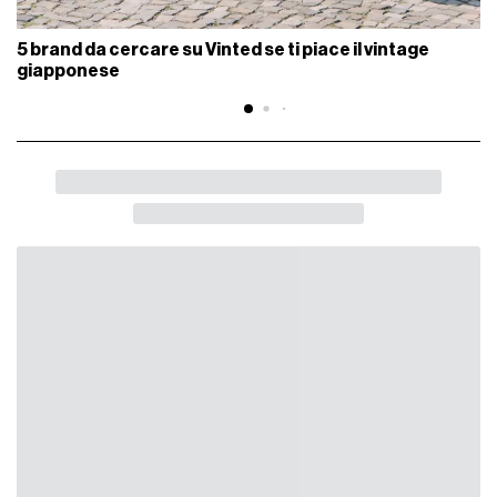
5 brand da cercare su Vinted se ti piace il vintage
giapponese