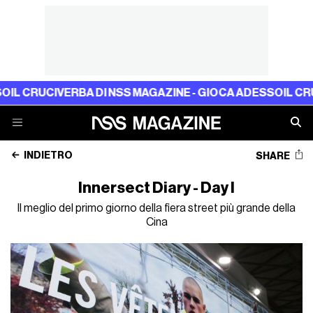
L CRUCIVERBA DI NSS MAGAZINE - GIOCA ADESSO
IL CRUC
INDIETRO
SHARE
Innersect Diary - Day I
Il meglio del primo giorno della fiera street più grande della
Cina