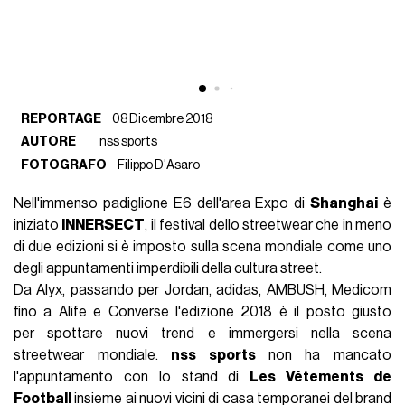
REPORTAGE
08 Dicembre 2018
AUTORE
nss sports
FOTOGRAFO
Filippo D'Asaro
Nell'immenso padiglione E6 dell'area Expo di
Shanghai
è
iniziato
INNERSECT
, il festival dello streetwear che in meno
di due edizioni si è imposto sulla scena mondiale come uno
degli appuntamenti imperdibili della cultura street.
Da Alyx, passando per Jordan, adidas, AMBUSH, Medicom
fino a Alife e Converse l'edizione 2018 è il posto giusto
per spottare nuovi trend e immergersi nella scena
streetwear mondiale.
nss sports
non ha mancato
l'appuntamento con lo stand di
Les Vêtements de
Football
insieme ai nuovi vicini di casa temporanei del brand