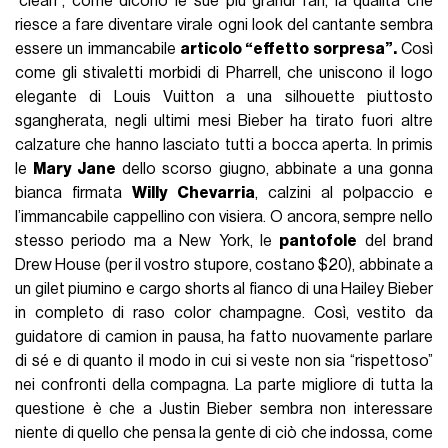
“clean”, come dicono le sue più grandi fan, la qualità che
riesce a fare diventare virale ogni look del cantante sembra
essere un immancabile
articolo “effetto sorpresa”.
Così
come gli stivaletti morbidi di Pharrell, che uniscono il logo
elegante di Louis Vuitton a una silhouette piuttosto
sgangherata, negli ultimi mesi Bieber ha tirato fuori altre
calzature che hanno lasciato tutti a bocca aperta. In primis
le
Mary Jane
dello scorso giugno, abbinate a una gonna
bianca firmata
Willy Chevarria
, calzini al polpaccio e
l’immancabile cappellino con visiera. O ancora, sempre nello
stesso periodo ma a New York, le
pantofole
del brand
Drew House (per il vostro stupore, costano $20), abbinate a
un gilet piumino e cargo shorts al fianco di una Hailey Bieber
in completo di raso color champagne. Così, vestito da
guidatore di camion in pausa, ha fatto nuovamente parlare
di sé e di quanto il modo in cui si veste non sia “rispettoso”
nei confronti della compagna. La parte migliore di tutta la
questione è che a Justin Bieber sembra non interessare
niente di quello che pensa la gente di ciò che indossa, come