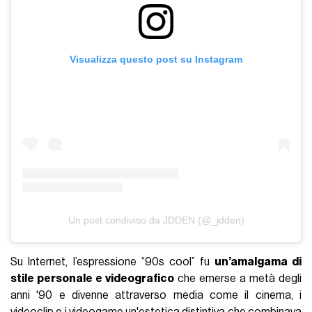
’80, presentandosi sotto le forme più svariate nel corso del
decenni (uniformi militari, tenute iper-quotidiane come quelle
di The Killer, completi neri nel caso del sicario-gentiluomo) il
look da “sci-fi assassin” di Kim Yeji pare assai indebitato con
un tipo di estetica che oggi, nei forum di internet, viene
definita come
“90s cool”
in riferimento sia al periodo
storico in cui si sviluppò, sia alla singolarità con cui i suoi
elementi continuavano a tornare attraverso film distanti
geograficamente e temporalmente ma non tematicamente.
Cos’è il “90s cool”?