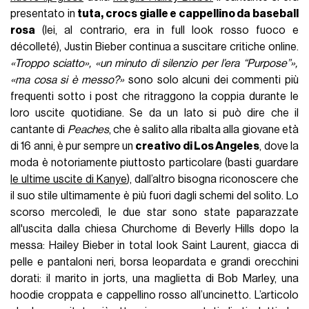
presentato in
tuta, crocs gialle e cappellino da baseball
rosa
(lei, al contrario, era in full look rosso fuoco e
décolleté), Justin Bieber continua a suscitare critiche online.
«Troppo sciatto», «un minuto di silenzio per l’era “Purpose”»,
«ma cosa si è messo?»
sono solo alcuni dei commenti più
frequenti sotto i post che ritraggono la coppia durante le
loro uscite quotidiane. Se da un lato si può dire che il
cantante di
Peaches
, che è salito alla ribalta alla giovane età
di 16 anni, è pur sempre un
creativo di Los Angeles
, dove la
moda è notoriamente piuttosto particolare (basti guardare
le ultime uscite di Kanye
), dall’altro bisogna riconoscere che
il suo stile ultimamente è più fuori dagli schemi del solito. Lo
scorso mercoledì, le due star sono state paparazzate
all'uscita dalla chiesa Churchome di Beverly Hills dopo la
messa: Hailey Bieber in total look Saint Laurent, giacca di
pelle e pantaloni neri, borsa leopardata e grandi orecchini
dorati: il marito in jorts, una maglietta di Bob Marley, una
hoodie croppata e cappellino rosso all’uncinetto. L’articolo