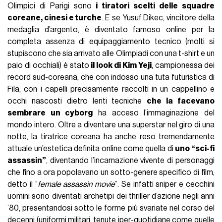
FASHION
02 Agosto 2024
AUTORE
Lorenzo Salamone
IN QUESTO ARTICOLO
Cos’è il “90s cool”?
Donne fatali