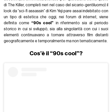
In questi giorni le superstar più improbabili emerse dai Giochi
Olimpici di Parigi sono
i tiratori scelti delle squadre
coreane, cinesi e turche
. E se Yusuf Dikec, vincitore della
medaglia d’argento, è diventato famoso online per la
completa assenza di equipaggiamento tecnico (molti si
stupiscono che sia arrivato alle Olimpiadi con una t-shirt e un
paio di occhiali) è stato
il look di Kim Yeji
, campionessa dei
record sud-coreana, che con indosso una tuta futuristica di
Fila, con i capelli precisamente raccolti in un cappellino e
occhi nascosti dietro lenti tecniche
che la facevano
sembrare un cyborg
ha acceso l’immaginazione del
mondo intero. Oltre a diventare una superstar nel giro di una
notte, la tiratrice coreana ha anche reso tremendamente
attuale un’estetica definita online come quella di
uno “sci-fi
assassin”
, diventando l’incarnazione vivente di personaggi
che fino a ora popolavano un sotto-genere specifico di film,
detto il “
female assassin movie
”. Se infatti sniper e cecchini
uomini sono diventati archetipi dei thriller d’azione negli anni