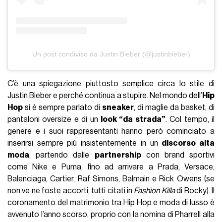
Un post condiviso da Justin Bieber (@justinbieber)
C’è una spiegazione piuttosto semplice circa lo stile di
Justin Bieber e perché continua a stupire. Nel mondo dell’
Hip
Hop
si è sempre parlato di
sneaker
, di maglie da basket, di
pantaloni oversize e di un
look “da strada”
. Col tempo, il
genere e i suoi rappresentanti hanno però cominciato a
inserirsi sempre più insistentemente in un
discorso alta
moda
, partendo dalle
partnership
con brand sportivi
come Nike e Puma, fino ad arrivare a Prada, Versace,
Balenciaga, Cartier, Raf Simons, Balmain e Rick Owens (se
non ve ne foste accorti, tutti citati in
Fashion Killa
di Rocky). Il
coronamento del matrimonio tra Hip Hop e moda di lusso è
avvenuto l’anno scorso, proprio con la nomina di Pharrell alla