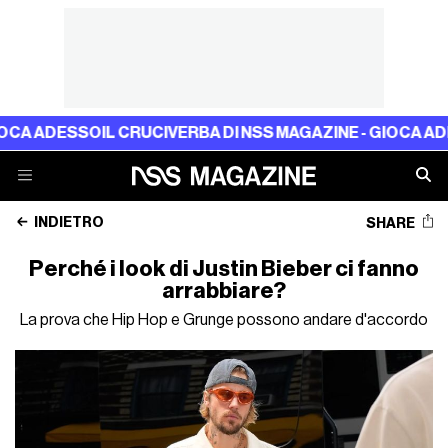
SO
IL CRUCIVERBA DI NSS MAGAZINE - GIOCA ADESSO
IL CR
INDIETRO
SHARE
Perché i look di Justin Bieber ci fanno
arrabbiare?
La prova che Hip Hop e Grunge possono andare d'accordo