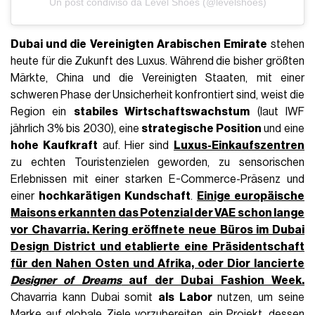
Un post condiviso da Level Shoes (@levelshoes)
Dubai und die Vereinigten Arabischen Emirate
stehen
heute für die Zukunft des Luxus. Während die bisher größten
Märkte, China und die Vereinigten Staaten, mit einer
schweren Phase der Unsicherheit konfrontiert sind, weist die
Region ein
stabiles Wirtschaftswachstum
(laut IWF
jährlich 3% bis 2030), eine
strategische Position
und eine
hohe Kaufkraft
auf. Hier sind
Luxus-Einkaufszentren
zu echten Touristenzielen geworden, zu sensorischen
Erlebnissen mit einer starken E-Commerce-Präsenz und
einer
hochkarätigen Kundschaft
.
Einige europäische
Maisons erkannten das Potenzial der VAE schon lange
vor Chavarria.
Kering
eröffnete neue Büros im Dubai
Design District und etablierte eine Präsidentschaft
für den Nahen Osten und Afrika, oder
Dior
lancierte
Designer of Dreams
auf der Dubai Fashion Week.
Chavarria kann Dubai somit
als Labor
nutzen, um seine
Marke auf globale Ziele vorzubereiten, ein Projekt, dessen