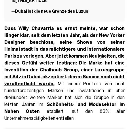
IN_THIS_ARTICLE
Dubai ist die neue Grenze des Luxus
Dass
Willy Chavarria es ernst meinte
, war schon
länger klar, seit dem letzten Jahr, als der New Yorker
Designer beschloss, seine Shows von seiner
Heimatstadt in das mächtigere und internationalere
Paris zu verlegen.
Aber jetzt kommen Neuigkeiten, die
dieses Gefühl weiter festigen: Die Marke hat eine
Investition
der
Chalhoub Group, einer Luxusgruppe
mit Sitz in Dubai, akzeptiert, deren Summe noch nicht
veröffentlicht wurde.
Mit einem Portfolio von acht
hundertprozentigen Marken und Investitionen in über
dreihundert weitere Marken hat sich die Gruppe in den
letzten Jahren im
Schönheits- und Modesektor im
Nahen Osten
etabliert, auf den 83% aller
Unternehmenstätigkeiten entfallen.