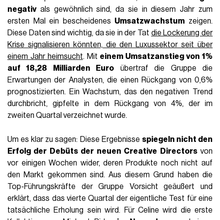
FASHION
15 Ottobre 2025
AUTOR
Lorenzo Salamone
IN_THIS_ARTICLE
Die Mode leidet immer noch, aber das Geschäft
erholt sich
Asien und USA wachsen, Europa und Japan sinken
Und der Rest des Marktes?
Gestern veröffentlichte
LVMH
die Finanzergebnisse für