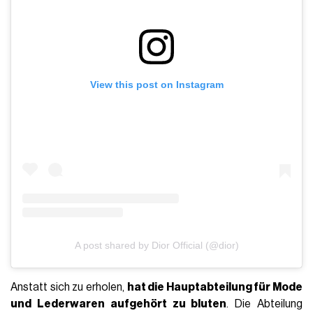
erklärt, dass das vierte Quartal der eigentliche Test für eine
tatsächliche Erholung sein wird. Für Celine wird die erste
Kollektion von Michael Rider
im November
erscheinen,
während die Taschen bereits erhältlich sind. Für Dior wird
die
Herrenlinie
im Januar
auf den Markt kommen, gefolgt von
Damenmode-Kapseln im zweiten
Quartal. In der
Zwischenzeit hat die Kampagne mit Mia Goth, Greta Lee
und Mikey Madison den Verkauf der Lady Dior wiederbelebt,
während die Dior Toujours Tasche weiterhin eine gute
Leistung erbringt.
Die Mode leidet immer noch, aber das
Geschäft erholt sich