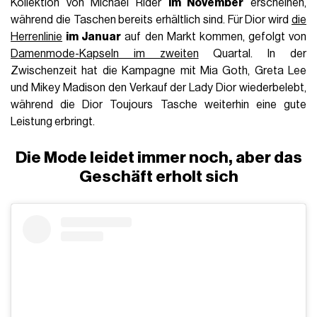
das dritte Quartal des Jahres
, die wir zwar technisch
nicht als positiv definieren können, aber
viel weniger
negativ
als gewöhnlich sind, da sie in diesem Jahr zum
ersten Mal ein bescheidenes
Umsatzwachstum
zeigen.
Diese Daten sind wichtig, da sie in der Tat
die Lockerung der
Krise signalisieren könnten, die den Luxussektor seit über
einem Jahr heimsucht
. Mit
einem Umsatzanstieg von 1%
auf 18,28 Milliarden Euro
übertraf die Gruppe die
Erwartungen der Analysten, die einen Rückgang von 0,6%
prognostizierten. Ein Wachstum, das den negativen Trend
durchbricht, gipfelte in dem Rückgang von 4%, der im
zweiten Quartal verzeichnet wurde.
Um es klar zu sagen: Diese Ergebnisse
spiegeln nicht den
Erfolg der Debüts der neuen Creative Directors
von
vor einigen Wochen wider, deren Produkte noch nicht auf
den Markt gekommen sind. Aus diesem Grund haben die
Top-Führungskräfte der Gruppe Vorsicht geäußert und