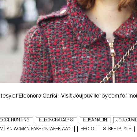
esy of Eleonora Carisi - Visit
Joujouvilleroy.com
for mor
COOL HUNTING
ELEONORA CARISI
ELISA NALIN
JOUJOUVI
MILAN-WOMAN-FASHION-WEEK-AW12
PHOTO
STREETSTYLE