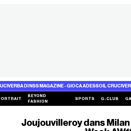
A DI NSS MAGAZINE - GIOCA ADESSO
IL CRUCIVERBA DI NS
BEYOND
PORTRAIT
SPORTS
G-CLUB
GA
FASHION
Joujouvilleroy dans Mila