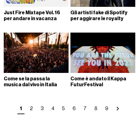
Just Fire Mixtape Vol. 16
Gli artisti fake di Spotify
per andare in vacanza
per aggirare le royalty
Come se la passa la
Come è andato il Kappa
musica dal vivo in Italia
FuturFestival
1
2
3
4
5
6
7
8
9