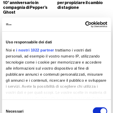
10° anniversario in
per propiziare il cambio
compagnia di Pepper’s
di stagione
Ghost
Uso responsabile dei dati
Noi e
i nostri 1022 partner
trattiamo i vostri dati
personali, ad esempio il vostro numero IP, utilizzando
La pirateria musicale è
HoneyLuv
tecnologie come i cookie per memorizzare e accedere
nata in Italia
sull'importanza delle
alle informazioni sul vostro dispositivo al fine di
pari opportunità
pubblicare annunci e contenuti personalizzati, misurare
gli annunci e i contenuti, ricercare il pubblico e sviluppare
i servizi. Avete la possibilità di scegliere chi utilizza i
vostri dati e per quali scopi. Le vostre scelte in materia di
privacy sono applicabili solo su questa proprietà digitale
in cui avete effettuato le vostre scelte. È possibile
Selezione
modificare o revocare il proprio consenso in qualsiasi
Necessari
del