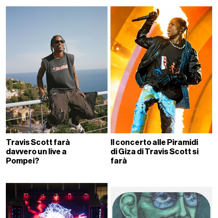
Travis Scott farà
Il concerto alle Piramidi
davvero un live a
di Giza di Travis Scott si
Pompei?
farà