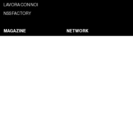
LAVORA CON NOI
NSS FACTORY
MAGAZINE
NETWORK
FASHION
NSS MAGAZINE
CULTURE
NSS SPORTS
PORTRAIT
NSS G-CLUB
BEYOND FASHION
NSS GALLERIA
NSS FRANCE
NSS EDICOLA
NEWSLETTER
CONTATTACI
ISCRIVITI AL NOSTRO
DROP US A LINE
SUBSTACK