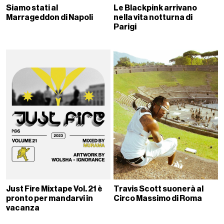
Siamo stati al
Le Blackpink arrivano
Marrageddon di Napoli
nella vita notturna di
Parigi
Just Fire Mixtape Vol. 21 è
Travis Scott suonerà al
pronto per mandarvi in
Circo Massimo di Roma
vacanza