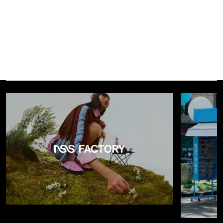
attraverso una nuova stampa camo che caratterizza la Fall
dei capi
Nike Sportswear
.
Le proposte per l’uomo si sono anch’esse evolute. Insieme
alla massimizzazione di dettagli come le sfaccettate
tasche zippate, propone anche una inedita stampa
camouflage e nuove proporzioni. La
Nike Tech Fleece
Varsity Jacket
aggiorna un modello classico attraverso
l’impiego di felpa super tecnica e di un design ergonomico.
La
Tech Fleece Hoodie
vede invece allargato l’orlo
posteriore per una maggior copertura e protegge il viso
grazie ad un avvolgente cappuccio con collo rialzato.
La
Nike Tech Pack Collection
per la Fall 2015 sarà
disponibile a partire dal 27 agosto presso i rivenditori Nike