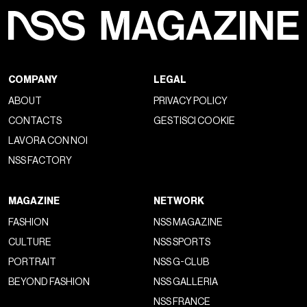
Sportswear e su
nike.com/techpack
. Guardate il video
sotto, sfogliate la fotogallery e scoprite tutta la collezione.
Cristiano Ronaldo
,
Neymar JR
. e
Kevin Durant
sono
solo alcuni dei volti della campagna
Tech Fleece
.
NIKE SPORTSWEAR
NIKE TECH FLEECE
TECH FLEECE
TECHPACK
CONTINUA A LEGGERE
Come il fleece è diventato mainstream