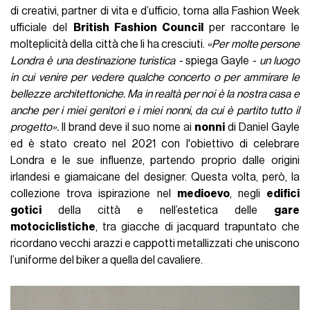
di creativi, partner di vita e d’ufficio, torna alla Fashion Week
ufficiale del
British Fashion Council
per raccontare le
molteplicità della città che li ha cresciuti.
«Per molte persone
Londra è una destinazione turistica -
spiega Gayle
- un luogo
in cui venire per vedere qualche concerto o per ammirare le
bellezze architettoniche. Ma in realtà per noi è la nostra casa e
anche per i miei genitori e i miei nonni, da cui è partito tutto il
progetto».
Il brand deve il suo nome ai
nonni
di Daniel Gayle
ed è stato creato nel 2021 con l'obiettivo di celebrare
Londra e le sue influenze, partendo proprio dalle origini
irlandesi e giamaicane del designer. Questa volta, però, la
collezione trova ispirazione nel
medioevo
, negli
edifici
gotici
della città e nell’estetica delle
gare
motociclistiche
, tra giacche di jacquard trapuntato che
ricordano vecchi arazzi e cappotti metallizzati che uniscono
l’uniforme del biker a quella del cavaliere.