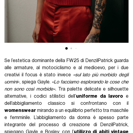
Se l’estetica dominante della FW25 di DenzilPatrick guarda
alle armature, al motociclismo e al medioevo, per i due
creativi il focus è stato invece
«sul lato più morbido degli
uomini
», spiega Gayle.
«Lo facciamo esplorando le cose che
non sono così morbide».
Tra palette delicate e silhouette
alternative, i codici stilistici dell’
uniforme da lavoro
e
dell’abbigliamento classico si confrontano con il
womenswear
mirando a un equilibrio perfetto tra maschile
e femminile. L’abbigliamento da donna è spesso parte
integrante del processo di creazione di DenzilPatrick,
spiegano Gayle e Bosley, con l’
utilizzo di abiti vintage