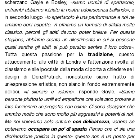
scherzano Gayle e Bosley,
«siamo uomini di spettacolo,
entrambi abbiamo iniziato la nostra adolescenza ballando»,
e
in secondo luogo
«lo spettacolo è una performance e noi ne
amiamo ogni aspetto. Vi offriamo un formato di sfilata molto
classico, perché gli abiti devono poter brillare. Per questa
stagione, abbiamo creato un allestimento in cui si possono
quasi sentire gli abiti, si può persino sentire il loro odore»
.
Tutta questa passione per la
tradizione
, questo
attaccamento alla città di Londra e l’attenzione rivolta al
classismo e alle ipocrisie della moda ci porta a chiedere se i
design di DenzilPatrick, nonostante siano frutto di
un’espressione artistica, non siano in fondo estremamente
politici.
«Il silenzio è volume
», risponde Gayle.
«Siamo
persone piuttosto umili ed empatiche che volevano provare a
fare funzionare un progetto con calma. Ci sono designer che
ammiro molto che sono molto più aggressivi e potenti di noi.
Ma noi volevamo solo entrare
con delicatezza
, vedere se
potevamo
occupare un po’ di spazio
. Penso che ci sia una
dichiarazione politica in questo: questo non è un posto per