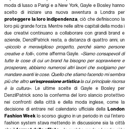
moda di lusso a Parigi e a New York, Gayle e Bosley hanno
scelto di iniziare una nuova avventura a Londra per
proteggere la loro indipendenza
, ciò che definiscono la
loro più grande forza. Mentre nelle altre capitali della moda i
due creativi continuano a collaborare con grandi brand e
aziende, DenzilPatrick resta, a distanza di quattro anni, un
«piccolo e meraviglioso progetto, perché siamo persone
creative e folli»
, come afferma Gayle.
«Siamo consapevoli di
tutte le cose di cui un brand ha bisogno per sopravvivere e
prosperare, abbiamo numerosi altri lavori che svolgiamo per
mandare avanti le cose. Quello che stiamo facendo mi sembra
più che altro
un'espressione artistica
la cui principale risorsa
è la cultura»
. Le ultime scelte di Gayle e Bosley per
DenzilPatrick sono la conferma del loro slancio protettivo
nei confronti della città e della moda inglese, come la
decisione di entrare nel calendario ufficiale della
London
Fashion Week
lo scorso giugno in un periodo in cui l’intero
fashion system stava mettendo in discussione sia la città