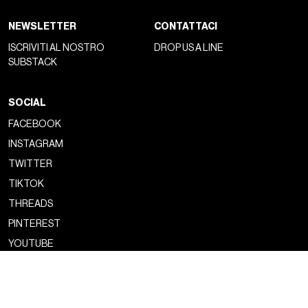
NEWSLETTER
CONTATTACI
ISCRIVITI AL NOSTRO
DROP US A LINE
SUBSTACK
SOCIAL
FACEBOOK
INSTAGRAM
TWITTER
TIKTOK
THREADS
PINTEREST
YOUTUBE
Copyright ©2026 nss magazine srls
- All rights reserved
nss magazine srls - P.IVA 12275110968