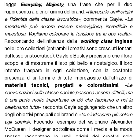
legge
Everyday, Majesty
, una frase che per il duo
rappresenta a pieno l’anima del brand.
«Rievoca le umili origini
e l’identità della classe lavoratrice»,
commenta Gayle. «
La
mondanità può ancora essere meravigliosa, incredibile e
maestosa, Vogliamo celebrare la tensione tra le due realtà».
Raccontando dell’influenza della
working class
inglese
nelle loro collezioni (entrambi i creativi sono cresciuti lontani
dal lusso aristocratico), Gayle e Bosley precisano che il loro
scopo e di mostrarne il lato più bello e nostalgico. Il loro
intento traspare in ogni collezione, con la costante
presenza di uniformi e di tute impreziosite dall’utilizzo di
materiali tecnici, pregiati e coloratissimi
.
«Le
conversazioni sulla classe sociale possono essere difficili, ma
è una parte molto importante di ciò che facciamo e noi la
celebriamo tutta»
, racconta Gayle aggiungendo che un altro
degli obiettivi principali del brand è
«fare indossare più colore
agli uomini»
. Facendo l’esempio del visionario Alexander
McQueen, il designer sottolinea come i media e la moda
spesso raccontano le umili origini dei creativi solo