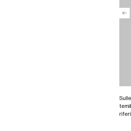
Sulle
temib
rife