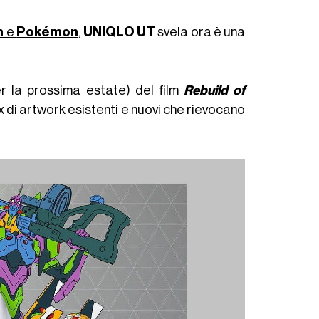
m
e
Pokémon
,
UNIQLO UT
svela ora è una
er la prossima estate) del film
Rebuild of
mix di artwork esistenti e nuovi che rievocano