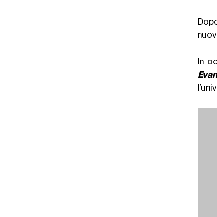
Dopo
nuov
In o
Evan
l’uni