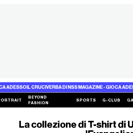
O
IL CRUCIVERBA DI NSS MAGAZINE - GIOCA ADESSO
IL CR
BEYOND
PORTRAIT
SPORTS
G-CLUB
GA
FASHION
La collezione di T-shirt di