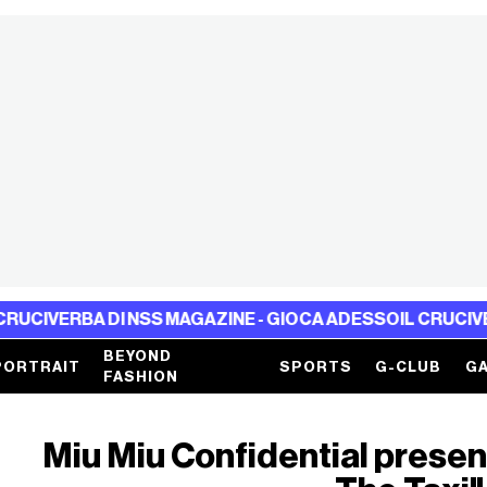
RBA DI NSS MAGAZINE - GIOCA ADESSO
IL CRUCIVERBA DI 
BEYOND
PORTRAIT
SPORTS
G-CLUB
GA
FASHION
Miu Miu Confidential presen