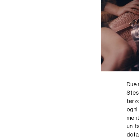
Due 
Stes
terz
ogni
ment
un t
dota