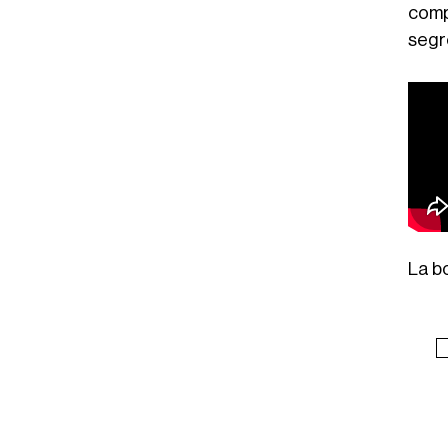
compl
segre
La b