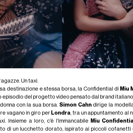
ragazze. Un taxi.
sa destinazione e stessa borsa, la Confidential di
Miu 
o episodio del progetto video pensato dal brand italian
 donna con la sua borsa.
Simon Cahn
dirige la model
re vagano in giro per
Londra
, tra un appuntamento al na
axi. Insieme a loro, c’è l’immancabile
Miu Confidentia
to di un lucchetto dorato, ispirato ai piccoli cofanetti