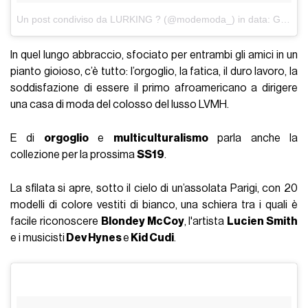
Un post condiviso da LURKING ? (@modemoda_)
in data:
Giu 21, 2018 at 10:31 PDT
In quel lungo abbraccio, sfociato per entrambi gli amici in un
pianto gioioso, c’è tutto: l’orgoglio, la fatica, il duro lavoro, la
soddisfazione di essere il primo afroamericano a dirigere
una casa di moda del colosso del lusso LVMH.
E di
orgoglio
e
multiculturalismo
parla anche la
collezione per la prossima
SS19
.
La sfilata si apre, sotto il cielo di un’assolata Parigi, con 20
modelli di colore vestiti di bianco, una schiera tra i quali è
facile riconoscere
Blondey McCoy
, l'artista
Lucien Smith
e i musicisti
Dev Hynes
e
Kid Cudi
.