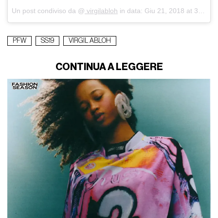
Un post condiviso da @
virgilabloh
in data:
Giu 21, 2018 at 3:40 PDT
PFW
SS19
VIRGIL ABLOH
CONTINUA A LEGGERE