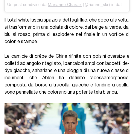
Un post condiviso da
Marianne Charaix
(@rianne_skr) in data:
Giu
Il total white lascia spazio a dettagli fluo, che poco alla volta,
si trasformano in una colata di colore, dal beige al verde, dal
blu al rosso, prima di esplodere nel finale in un vortice di
colori e stampe.
Le camicie di crêpe de Chine rifinite con polsini oversize e
colletti ad angolo ritagliato, i pantaloni ampi con laccetti tie-
dye giacche, sahariane e una pioggia di una nuova classe di
indumenti che Abloh ha definito “acessamorphosis,
composta da borse a tracolla, giacche e fondine a spalla,
sono pennellate che colorano una potente tela bianca.