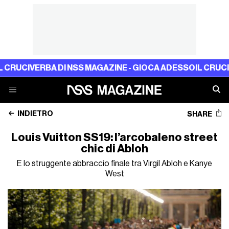
ERBA DI NSS MAGAZINE - GIOCA ADESSO
IL CRUCIVERBA DI
INDIETRO
SHARE
Louis Vuitton SS19: l’arcobaleno street
chic di Abloh
E lo struggente abbraccio finale tra Virgil Abloh e Kanye
West