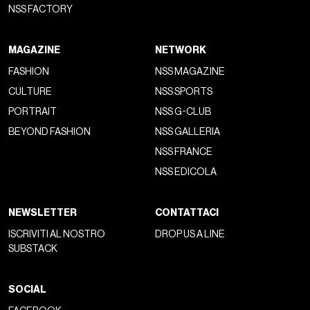
delle edizioni che, nonostante l’indubbio merito, suonano più
come un andare sul sicuro che avventurarsi altrove.
Flavio Insinna e Bianca Balti hanno
rovinato i David di Donatello 2026?
mamma mia flavio insinna insopportabile
#David71
pic.twitter.com/8AWYSIDT0M
— christian (@aboutchristian_)
May 6, 2026
La bizzarria di alcune vittorie, però, è stata totalmente
oscurata dalla
peggior conduzione
che ci si potesse
aspettare. Riascoltare ancora una volta la voce di
Flavio
Insinna
potrebbe provocare ora come ora gesti inconsulti,
quelli a cui sono stati bravissimi a non abbandonarsi tutti gli
ospiti o i premiati saliti sul palco del Teatro 23 nella storica
location di Cinecittà, e che sarebbero stati più che
comprensibili. Intanto Insinna non ha mai lasciato spazio alla