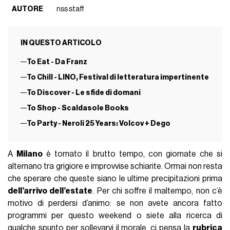
AUTORE
nss staff
IN QUESTO ARTICOLO
To Eat - Da Franz
To Chill - LINO, Festival di letteratura impertinente
To Discover - Le sfide di domani
To Shop - Scaldasole Books
To Party - Neroli 25 Years: Volcov + Dego
A
Milano
è tornato il brutto tempo, con giornate che si
alternano tra grigiore e improvvise schiarite. Ormai non resta
che sperare che queste siano le ultime precipitazioni prima
dell’arrivo dell’estate
. Per chi soffre il maltempo, non c’è
motivo di perdersi d’animo: se non avete ancora fatto
programmi per questo weekend o siete alla ricerca di
qualche spunto per sollevarvi il morale, ci pensa la
rubrica