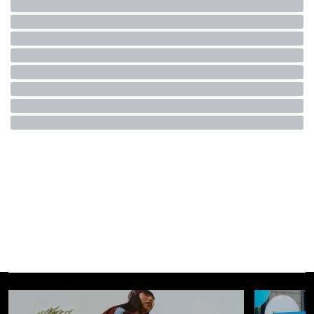
piccolo film partito nel 2025 dalla sezione Un Certain
Regard di Cannes, ha conquistato
otto premi
e si è
confermato il fenomeno più entusiasmante della scorsa
stagione, dove probabilmente quest’anno solo un film come
La grazia
di Paolo Sorrentino
riusciva ad avvicinarlo (14
nomination, nemmeno una statuetta, ma tanti meme sui
primi piani del maestro durante la serata).
Le città di pianura è il vincitore dei
David di Donatello 2026
@raiplayfilmeserie
"Ho imparato con questo film a
non avere più paura" @Premi David di Donatello a Le
città di pianura | Miglior Film Lo spettacolo dei
#David71
è su
#RaiPlay
#DavidDiDonatello
#davedere
#filmtok
audio originale -
RaiPlayFilmeSerie