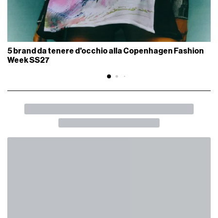
5 brand da tenere d'occhio alla Copenhagen Fashion
Week SS27
INDIETRO
SHARE
I David di Donatello 2026 sono stati tra i
peggiori degli ultimi anni
Meno male che almeno "Le città di pianura" ha vinto come
miglior film
LIFESTYLE
07 Maggio 2026
AUTORE
Martina Barone