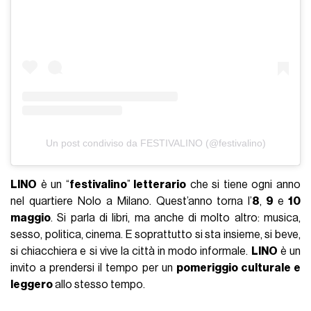
Un post condiviso da FESTIVALINO (@festivalino)
LINO
è un “
festivalino
”
letterario
che si tiene ogni anno
nel quartiere Nolo a Milano. Quest’anno torna l’
8
,
9
e
10
maggio
. Si parla di libri, ma anche di molto altro: musica,
sesso, politica, cinema. E soprattutto si sta insieme, si beve,
si chiacchiera e si vive la città in modo informale.
LINO
è un
invito a prendersi il tempo per un
pomeriggio culturale e
leggero
allo stesso tempo.