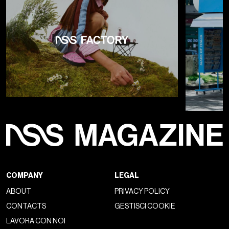
Non è però per la
pigrizia delle candidature
che sono
stati dei brutti David di Donatello, e nemmeno per chi poi
effettivamente li ha ottenuti. Anzi, forse proprio perché era
un
anno non particolarmente brillante
– in cui era difficile
individuare dei netti vincitori nelle categorie (a parte il lavoro
diretto e co-scritto da Francesco Sossai) – diverse sono
state le sorprese che hanno caratterizzato le assegnazioni.
Sarà perché il
cinema italiano
non riesce ad essere
coeso
come dovrebbe e dice di voler essere (
Paolo Virzì
che si
mette la sciarpa per andar via appena scopre di non aver
vinto non è l’immagine giusta), portando ognuno a votare
senza seguire un
sentimento comune.
Basta guardare alle
nomination del 2026
dove, ad esempio, per la migliore
attrice protagonista si devono accontentare tutte e tutti e
mettere sei candidate, una in più del dovuto, o ai cinque
David di Donatello o giù di lì conquistati da interpreti come
Valerio Mastandrea
o
Valeria Bruni Tedeschi
nel corso