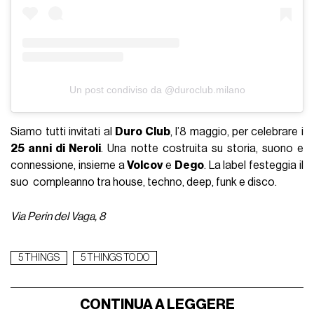
Un post condiviso da @duroclub.milano
Siamo tutti invitati al
Duro Club
, l’8 maggio, per celebrare i
25 anni di Neroli
. Una notte costruita su storia, suono e
connessione, insieme a
Volcov
e
Dego
. La label festeggia il
suo compleanno tra house, techno, deep, funk e disco.
Via Perin del Vaga, 8
5 THINGS
5 THINGS TO DO
CONTINUA A LEGGERE