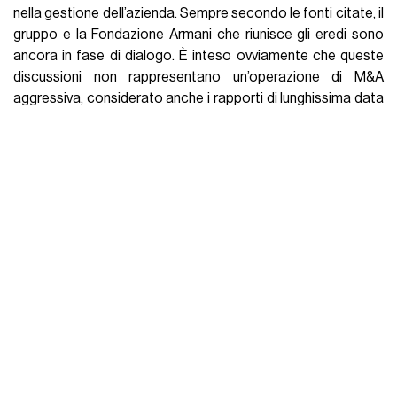
nella gestione dell’azienda. Sempre secondo le fonti citate, il
gruppo e la Fondazione Armani che riunisce gli eredi sono
ancora in fase di dialogo. È inteso ovviamente che queste
discussioni non rappresentano un’operazione di M&A
aggressiva, considerato anche i rapporti di lunghissima data
che intercorrono tra le due aziende.
Giorgio Armani e Leonardo Del Vecchio, scomparso nel
2022,
già nel 1988 collaboravano
per la creazione
dell’occhialeria di Armani che poi acquisì
una
partecipazione del 4% in Luxottica
ridottosi a 2,5% del
nuovo gruppo dopo la fusione con Essilor. L’approccio in
generale è coerente con la volontà espressa da Armani nel
suo testamento, di muoversi attraverso operazioni graduali
per salvaguardare l'indipendenza del brand.
E nel futuro cosa succederà?