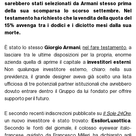
sarebbero stati selezionati da Armani stesso prima
della sua scomparsa lo scorso settembre. Nel
testamento ha richiesto che la vendita della quota del
15% avvenga tra i dodici e i diciotto mesi dalla sua
morte.
È stato lo stesso
Giorgio Armani
,
nel fare testamento
, a
lasciare tra le ultime disposizioni per la propria, enorme
azienda quella di aprirne il capitale a
investitori esterni
.
Non qualunque investitore esterno, chiaro: nella sua
previdenza, il grande designer aveva già scelto una lista
ufficiosa di tre potenziali partner istituzionali che avrebbero
dovuto entrare dentro il Gruppo da lui fondato per offrire
supporto per il futuro.
E secondo recenti indiscrezioni pubblicate su
Il Sole 24Ore
,
un nuovo investitore è stato trovato:
EssilorLuxottica
.
Secondo le fonti del giornale, il colosso eyewear italo-
francese, guidato da Francesco Milleri, ha dichiarato agli