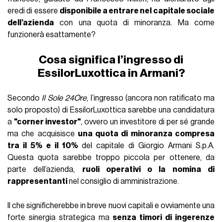
eredi di essere
disponibile a entrare nel capitale sociale
dell’azienda
con una quota di minoranza. Ma come
funzionerà esattamente?
Cosa significa l’ingresso di
EssilorLuxottica in Armani?
Secondo
Il Sole 24Ore
, l’ingresso (ancora non ratificato ma
solo proposto) di EssilorLuxottica sarebbe una candidatura
a
"corner investor"
, ovvero un investitore di per sé grande
ma che acquisisce
una quota di minoranza compresa
tra il 5% e il 10%
del capitale di Giorgio Armani S.p.A.
Questa quota sarebbe troppo piccola per ottenere, da
parte dell’azienda,
ruoli operativi o la nomina di
rappresentanti
nel consiglio di amministrazione.
Il che significherebbe in breve nuovi capitali e ovviamente una
forte sinergia strategica ma
senza timori di ingerenze