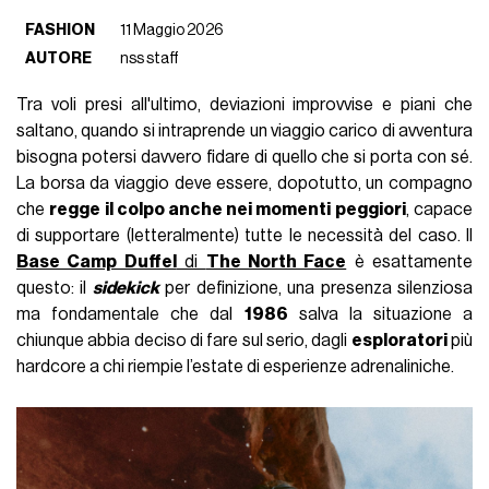
FASHION
11 Maggio 2026
AUTORE
nss staff
Tra voli presi all'ultimo, deviazioni improvvise e piani che
saltano, quando si intraprende un viaggio carico di avventura
bisogna potersi davvero fidare di quello che si porta con sé.
La borsa da viaggio deve essere, dopotutto, un compagno
che
regge il colpo anche nei momenti peggiori
, capace
di supportare (letteralmente) tutte le necessità del caso. Il
Base Camp Duffel
di
The North Face
è esattamente
questo: il
sidekick
per definizione, una presenza silenziosa
ma fondamentale che dal
1986
salva la situazione a
chiunque abbia deciso di fare sul serio, dagli
esploratori
più
hardcore a chi riempie l’estate di esperienze adrenaliniche.