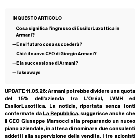
IN QUESTO ARTICOLO
Cosa significa l’ingresso di EssilorLuxottica in
Armani?
E nel futuro cosa succederà?
Chi è il nuovo CEO di Giorgio Armani?
E la successione di Armani?
Takeaways
UPDATE 11.05.26: Armani potrebbe dividere una quota
del 15% dell'azienda tra L’Oréal, LVMH ed
EssilorLuxottica. La notizia, riportata senza fonti
confermate da
La Repubblica
, suggerisce anche che
il CEO Giuseppe Marsocci stia preparando un nuovo
piano aziendale, in attesa di nominare due consulenti
addetti alla supervizione della vendita. I tre azionisti