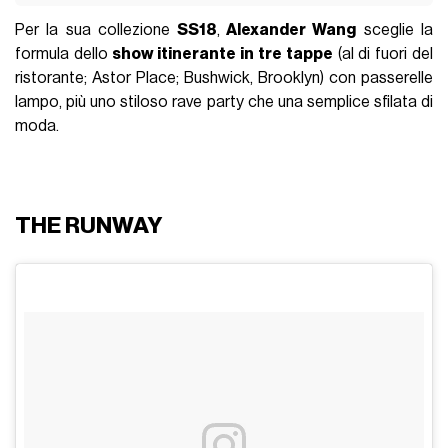
FASHION
10 Settembre 2017
AUTORE
Kettj Talon
IN QUESTO ARTICOLO
THE RUNWAY
THE WANGSQUAD
THE COLLECTION
Per la sua collezione
SS18
,
Alexander Wang
sceglie la
formula dello
show itinerante in tre tappe
(al di fuori del
ristorante; Astor Place; Bushwick, Brooklyn) con passerelle