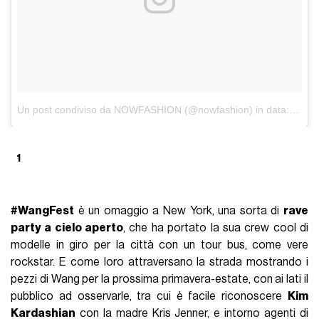
lampo, più uno stiloso rave party che una semplice sfilata di
moda.
THE RUNWAY