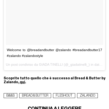
Welcome to @breadandbutter @zalando #breadandbutter17
#zalando #zalandostyle
Un post condiviso da GIADA TINELLI (@_giadatinelli_) in data:
1 S
Scoprite tutto quello che è successo al Bread & Butter by
Zalando,
qui
.
B&&B
BREAD & BUTTER
FLESHOUT
ZALANDO
CONTINUA A LEGGERE