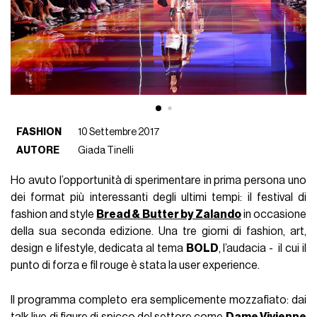
FASHION
10 Settembre 2017
AUTORE
Giada Tinelli
Ho avuto l’opportunità di sperimentare in prima persona uno
dei format più interessanti degli ultimi tempi: il festival di
fashion and style
Bread & Butter by Zalando
in occasione
della sua seconda edizione. Una tre giorni di fashion, art,
design e lifestyle, dedicata al tema
BOLD
, l’audacia - il cui il
punto di forza e fil rouge è stata la user experience.
Il programma completo era semplicemente mozzafiato: dai
talk live di figure di spicco del settore come
Dame Vivienne