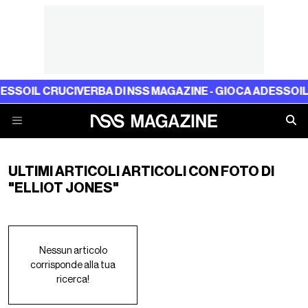
ESSO
IL CRUCIVERBA DI NSS MAGAZINE - GIOCA ADESSO
IL
ULTIMI ARTICOLI ARTICOLI CON FOTO DI
"ELLIOT JONES"
Nessun articolo
corrisponde alla tua
ricerca!