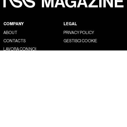
COMPANY
LEGAL
ABOUT
PRIVACY POLICY
CONTACTS
GESTISCI COOKIE
LAVORA CON NOI
NSS FACTORY
MAGAZINE
NETWORK
FASHION
NSS MAGAZINE
CULTURE
NSS SPORTS
PORTRAIT
NSS G-CLUB
BEYOND FASHION
NSS GALLERIA
NSS FRANCE
NSS EDICOLA