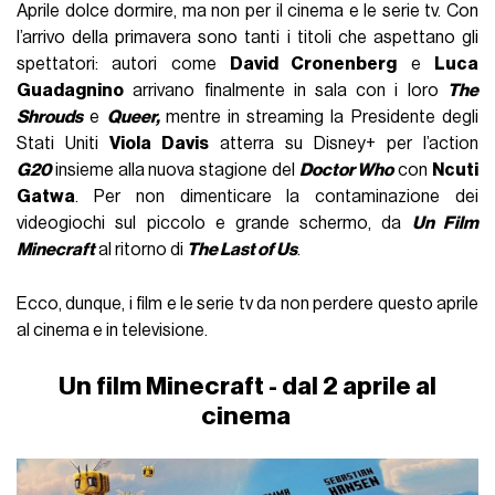
Aprile dolce dormire, ma non per il cinema e le serie tv. Con
l’arrivo della primavera sono tanti i titoli che aspettano gli
spettatori: autori come
David Cronenberg
e
Luca
Guadagnino
arrivano finalmente in sala con i loro
The
Shrouds
e
Queer,
mentre in streaming la Presidente degli
Stati Uniti
Viola Davis
atterra su Disney+ per l’action
G20
insieme alla nuova stagione del
Doctor Who
con
Ncuti
Gatwa
. Per non dimenticare la contaminazione dei
videogiochi sul piccolo e grande schermo, da
Un Film
Minecraft
al ritorno di
The Last of Us
.
Ecco, dunque, i film e le serie tv da non perdere questo aprile
al cinema e in televisione.
Un film Minecraft - dal 2 aprile al
cinema