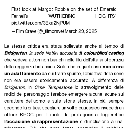
First look at Margot Robbie on the set of Emerald
Fennell’s ‘WUTHERING HEIGHTS’.
pic.twitter.com/3Bxa2NjPUM
— Film Crave (@_filmcrave)
March 23, 2025
Le stessa critica era stata sollevata anche al tempo di
Bridgerton
, la serie Netflix accusata
di
colourblind casting
che vedeva attori non bianchi nelle fila dell’alta aristocrazia
della reggenza britannica. Solo che in quel caso
non c’era
un adattamento
da cui trarre spunto, l'obiettivo della serie
non era essere storicamente accurato. A differenza di
Bridgerton
, in
Cime Tempestose
lo stravolgimento delle
radici del personaggio farebbe emergere alcune lacune sul
carattere dell'uomo e sulla storia stessa. In più, sempre
secondo la critica, scegliere un volto caucasico invece di un
attore BIPOC per il ruolo da protagonista toglierebbe
l'occasione di rappresentazione
e di inclusione a una