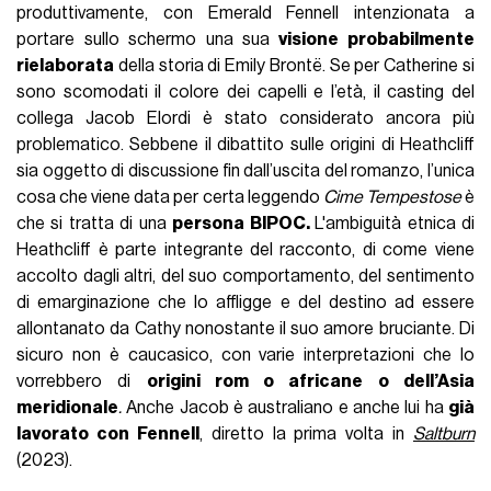
produttivamente, con Emerald Fennell intenzionata a
portare sullo schermo una sua
visione probabilmente
rielaborata
della storia di Emily Brontë. Se per Catherine si
sono scomodati il colore dei capelli e l’età, il casting del
collega Jacob Elordi è stato considerato ancora più
problematico. Sebbene il dibattito sulle origini di Heathcliff
sia oggetto di discussione fin dall’uscita del romanzo, l’unica
cosa che viene data per certa leggendo
Cime Tempestose
è
che si tratta di una
persona BIPOC.
L'ambiguità etnica di
Heathcliff è parte integrante del racconto, di come viene
accolto dagli altri, del suo comportamento, del sentimento
di emarginazione che lo affligge e del destino ad essere
allontanato da Cathy nonostante il suo amore bruciante. Di
sicuro non è caucasico, con varie interpretazioni che lo
vorrebbero di
origini rom o africane o dell’Asia
meridionale
.
Anche Jacob è australiano e anche lui ha
già
lavorato con Fennell
, diretto la prima volta in
Saltburn
(2023).