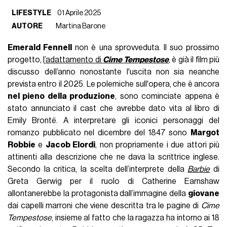
LIFESTYLE
01 Aprile 2025
AUTORE
Martina Barone
Emerald Fennell
non è una sprovveduta. Il suo prossimo
progetto,
l’adattamento di
Cime Tempestose
, è già il film più
discusso dell’anno nonostante l'uscita non sia neanche
prevista entro il 2025. Le polemiche sull'opera, che è ancora
nel pieno della produzione
, sono cominciate appena è
stato annunciato il cast che avrebbe dato vita al libro di
Emily Brontë. A interpretare gli iconici personaggi del
romanzo pubblicato nel dicembre del 1847 sono
Margot
Robbie
e
Jacob Elordi
, non propriamente i due attori più
attinenti alla descrizione che ne dava la scrittrice inglese.
Secondo la critica, la scelta dell’interprete della
Barbie
di
Greta Gerwig per il ruolo di Catherine Earnshaw
allontanerebbe la protagonista dall’immagine della
giovane
dai capelli marroni che viene descritta tra le pagine di
Cime
Tempestose
, insieme al fatto che la ragazza ha intorno ai 18