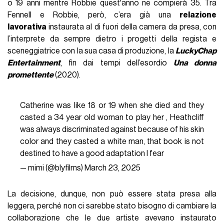
o 19 anni mentre Robbie quest'anno ne compierà 35. Tra
Fennell e Robbie, però, c’era già una
relazione
lavorativa
instaurata al di fuori della camera da presa, con
l’interprete da sempre dietro i progetti della regista e
sceneggiatrice con la sua casa di produzione, la
LuckyChap
Entertainment
, fin dai tempi dell’esordio
Una donna
promettente
(2020).
Catherine was like 18 or 19 when she died and they
casted a 34 year old woman to play her , Heathcliff
was always discriminated against because of his skin
color and they casted a white man, that book is not
destined to have a good adaptation I fear
— mimi (@blyfilms)
March 23, 2025
La decisione, dunque, non può essere stata presa alla
leggera, perché non ci sarebbe stato bisogno di cambiare la
collaborazione che le due artiste avevano instaurato