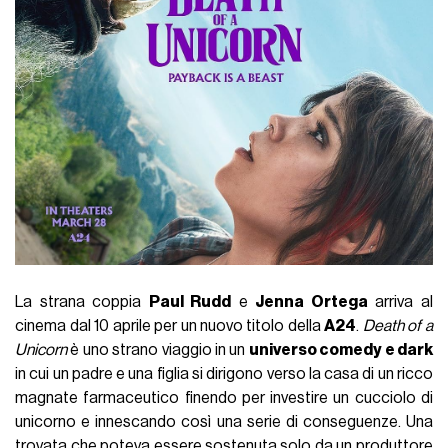
La strana coppia
Paul Rudd
e
Jenna Ortega
arriva al
cinema dal 10 aprile per un nuovo titolo della
A24
.
Death of a
Unicorn
è uno strano viaggio in un
universo comedy e dark
in cui un padre e una figlia si dirigono verso la casa di un ricco
magnate farmaceutico finendo per investire un cucciolo di
unicorno e innescando così una serie di conseguenze. Una
trovata che poteva essere sostenuta solo da un produttore