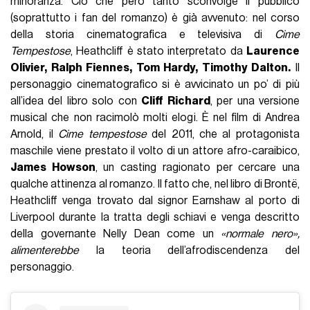
minoranza. Ciò che però tanto sconvolge il pubblico
(soprattutto i fan del romanzo) è già avvenuto: nel corso
della storia cinematografica e televisiva di
Cime
Tempestose
, Heathcliff è stato interpretato da
Laurence
Olivier, Ralph Fiennes, Tom Hardy, Timothy Dalton.
Il
personaggio cinematografico si è avvicinato un po’ di più
all’idea del libro solo con
Cliff Richard
, per una versione
musical che non racimolò molti elogi. È nel film di Andrea
Arnold, il
Cime tempestose
del 2011, che al protagonista
maschile viene prestato il volto di un attore afro-caraibico,
James Howson
, un casting ragionato per cercare una
qualche attinenza al romanzo. Il fatto che, nel libro di Brontë,
Heathcliff venga trovato dal signor Earnshaw al porto di
Liverpool durante la tratta degli schiavi e venga descritto
della governante Nelly Dean come un
«normale nero»,
alimenterebbe
la teoria dell’afrodiscendenza del
personaggio.