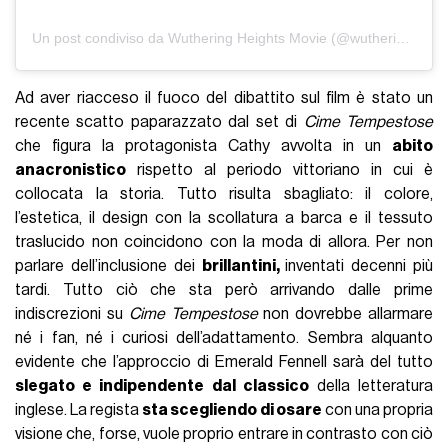
Un post condiviso da Wuthering Heights Movie (@wutheringheightsmovie)
Ad aver riacceso il fuoco del dibattito sul film è stato un
recente scatto paparazzato dal set di
Cime Tempestose
che figura la protagonista Cathy avvolta in un
abito
anacronistico
rispetto al periodo vittoriano in cui è
collocata la storia. Tutto risulta sbagliato: il colore,
l’estetica, il design con la scollatura a barca e il tessuto
traslucido non coincidono con la moda di allora. Per non
parlare dell’inclusione dei
brillantini,
inventati decenni più
tardi. Tutto ciò che sta però arrivando dalle prime
indiscrezioni su
Cime Tempestose
non dovrebbe allarmare
né i fan, né i curiosi dell’adattamento. Sembra alquanto
evidente che l’approccio di Emerald Fennell sarà del tutto
slegato e indipendente
dal classico
della letteratura
inglese. La regista
sta scegliendo di osare
con una propria
visione che, forse, vuole proprio entrare in contrasto con ciò