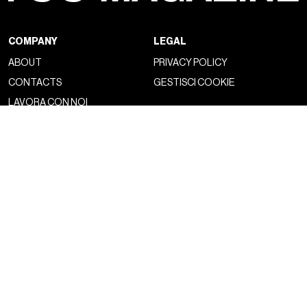
COMPANY
LEGAL
ABOUT
PRIVACY POLICY
CONTACTS
GESTISCI COOKIE
LAVORA CON NOI
NSS FACTORY
MAGAZINE
NETWORK
FASHION
NSS MAGAZINE
CULTURE
NSS SPORTS
PORTRAIT
NSS G-CLUB
BEYOND FASHION
NSS GALLERIA
NSS FRANCE
NSS EDICOLA