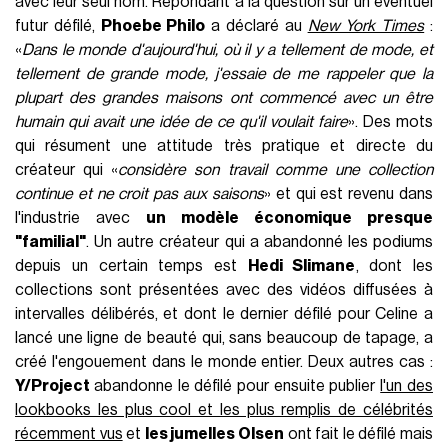
avec leur seul nom. Répondant à la question sur un éventuel
futur défilé,
Phoebe Philo
a déclaré au
New York Times
:
«
Dans le monde d'aujourd'hui, où il y a tellement de mode, et
tellement de grande mode, j'essaie de me rappeler que la
plupart des grandes maisons ont commencé avec un être
humain qui avait une idée de ce qu'il voulait faire
». Des mots
qui résument une attitude très pratique et directe du
créateur qui «
considère son travail comme une collection
continue et ne croit pas aux saisons
» et qui est revenu dans
l'industrie avec
un modèle économique presque
"familial"
. Un autre créateur qui a abandonné les podiums
depuis un certain temps est
Hedi Slimane
, dont les
collections sont présentées avec des vidéos diffusées à
intervalles délibérés, et dont le dernier défilé pour Celine a
lancé une ligne de beauté qui, sans beaucoup de tapage, a
créé l'engouement dans le monde entier. Deux autres cas :
Y/Project
abandonne le défilé pour ensuite publier
l'un des
lookbooks les plus cool et les plus remplis de célébrités
récemment vus
et
les jumelles Olsen
ont fait le défilé mais