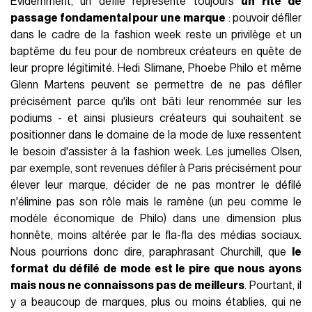
Évidemment, un défilé représente toujours
un rite de
passage fondamental pour une marque
: pouvoir défiler
dans le cadre de la fashion week reste un privilège et un
baptême du feu pour de nombreux créateurs en quête de
leur propre légitimité. Hedi Slimane, Phoebe Philo et même
Glenn Martens peuvent se permettre de ne pas défiler
précisément parce qu'ils ont bâti leur renommée sur les
podiums - et ainsi plusieurs créateurs qui souhaitent se
positionner dans le domaine de la mode de luxe ressentent
le besoin d'assister à la fashion week. Les jumelles Olsen,
par exemple, sont revenues défiler à Paris précisément pour
élever leur marque, décider de ne pas montrer le défilé
n'élimine pas son rôle mais le ramène (un peu comme le
modèle économique de Philo) dans une dimension plus
honnête, moins altérée par le fla-fla des médias sociaux.
Nous pourrions donc dire, paraphrasant Churchill, que
le
format du défilé de mode est le pire que nous ayons
mais nous ne connaissons pas de meilleurs
. Pourtant, il
y a beaucoup de marques, plus ou moins établies, qui ne