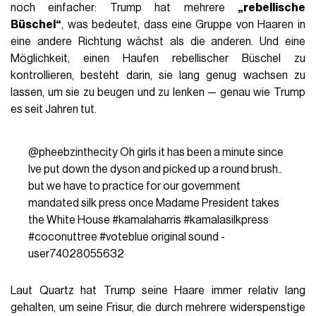
noch einfacher: Trump hat mehrere
„rebellische
Büschel“
, was bedeutet, dass eine Gruppe von Haaren in
eine andere Richtung wächst als die anderen. Und eine
Möglichkeit, einen Haufen rebellischer Büschel zu
kontrollieren, besteht darin, sie lang genug wachsen zu
lassen, um sie zu beugen und zu lenken — genau wie Trump
es seit Jahren tut.
@pheebzinthecity
Oh girls it has been a minute since
Ive put down the dyson and picked up a round brush..
but we have to practice for our government
mandated silk press once Madame President takes
the White House
#kamalaharris
#kamalasilkpress
#coconuttree
#voteblue
original sound -
user74028055632
Laut Quartz hat Trump seine Haare immer relativ lang
gehalten, um seine Frisur, die durch mehrere widerspenstige