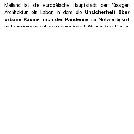
Mailand ist die europäische Hauptstadt der flüssigen
Architektur, ein Labor, in dem die
Unsicherheit über
urbane Räume nach der Pandemie
zur Notwendigkeit
und zum Experimentieren geworden ist. Während der Design
Week wird die Stadt zu
einem Netzwerk temporärer
Räume
, wahre Beispiele für das Konzept des temporären
Urbanismus: Architektur, die Stadtviertel, ehemalige Fabriken
und verlassene Gebiete reaktiviert.
Alcova 2025
brachte
beispielsweise Design in die ehemaligen Industriegebiete
von SNIA und in die Gewächshäuser von Varedo: zwei
normalerweise unsichtbare Orte, die zehn Tage lang zum
Herzstück zeitgenössischer Kreativität wurden.
BASE
Milano
verwandelte stattdessen mit seinem Programm
We
Will Design
eine ehemalige Fabrik in ein lebendes Labor, in
dem Studenten, Künstler und Designer koexistieren, um neue
Formen temporärer Gemeinschaft zu schaffen. In diesem
Sinne ist Mailand eine globale Fallstudie: eine Stadt, die
jedes Jahr mit einem temporären Stadtmodell an sich