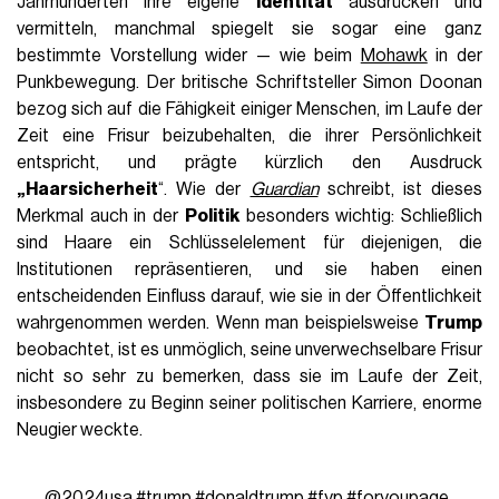
Jahrhunderten ihre eigene
Identität
ausdrücken und
vermitteln, manchmal spiegelt sie sogar eine ganz
bestimmte Vorstellung wider — wie beim
Mohawk
in der
Punkbewegung. Der britische Schriftsteller Simon Doonan
bezog sich auf die Fähigkeit einiger Menschen, im Laufe der
Zeit eine Frisur beizubehalten, die ihrer Persönlichkeit
entspricht, und prägte kürzlich den Ausdruck
„Haarsicherheit
“. Wie der
Guardian
schreibt, ist dieses
Merkmal auch in der
Politik
besonders wichtig: Schließlich
sind Haare ein Schlüsselelement für diejenigen, die
Institutionen repräsentieren, und sie haben einen
entscheidenden Einfluss darauf, wie sie in der Öffentlichkeit
wahrgenommen werden. Wenn man beispielsweise
Trump
beobachtet, ist es unmöglich, seine unverwechselbare Frisur
nicht so sehr zu bemerken, dass sie im Laufe der Zeit,
insbesondere zu Beginn seiner politischen Karriere, enorme
Neugier weckte.
@2024usa
#trump
#donaldtrump
#fyp
#foryoupage