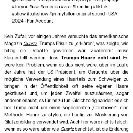
#foryou
#usa
#america
#viral
#trending
#tiktok
#show
#talkshow
#jimmyfallon
original sound - USA
2024 - Fan Account
Kein Zufall, vor einigen Jahren versuchte das amerikanische
Magazin
Quartz
, Trumps Frisur zu „erklären“, was zeigte, wie
hitzig die Debatte geworden war. Zuallererst muss
klargestellt werden, dass
Trumps Haare echt sind
. Es
wäre kein Problem, wenn es das nicht wäre, aber im Laufe
der Jahre hat der US-Präsident, um Gerüchte über die
mögliche Verwendung eines Haarteils zum Schweigen zu
bringen, in der Öffentlichkeit oft seine eigenen Haare
gekräuselt und, um jeden Zweifel auszuräumen, sogar
anderen erlaubt, es für ihn zu tun. Gleichzeitig handelt es sich
bei Trump nicht um einen sogenannten „Combover“, eine
Methode, Haare zu stylen, die häufig zur Maskierung von
Glatzenbildung verwendet wird. Auch hier wäre nichts falsch,
wenn es so wäre, aber wie
Quartz
berichtet, ist die Erklärung