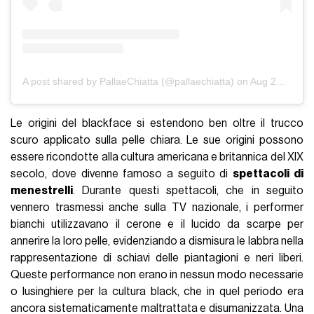
A post shared by PallaeChiatta (@pallaechiatta)
on
Aug 22, 2017 at 12:47am PDT
Le origini del blackface si estendono ben oltre il trucco
scuro applicato sulla pelle chiara. Le sue origini possono
essere ricondotte alla cultura americana e britannica del XIX
secolo, dove divenne famoso a seguito di
spettacoli di
menestrelli
. Durante questi spettacoli, che in seguito
vennero trasmessi anche sulla TV nazionale, i performer
bianchi utilizzavano il cerone e il lucido da scarpe per
annerire la loro pelle, evidenziando a dismisura le labbra nella
rappresentazione di schiavi delle piantagioni e neri liberi.
Queste performance non erano in nessun modo necessarie
o lusinghiere per la cultura black, che in quel periodo era
ancora sistematicamente maltrattata e disumanizzata. Una