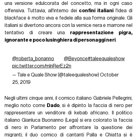
una versione edulcorata del concetto, ma in ogni caso
offensiva. Tuttavia, all'interno dei
confini italiani
l'idea di
blackface è molto viva e fedele alla sua forma originale. Gli
italiani si divertono ancora con la vernice nera e marrone nel
tentativo di creare una
rappresentazione pigra,
ignorante e poco lusinghiera di personaggi neri
.
@roberta_bonanno
@Beyonce
#taleequaleshow
pic.twitter.com/mInRerEz2n
— Tale e Quale Show (@taleequaleshow)
October
25, 2019
Negli ultimi cinque anni, il comico italiano Gabriele Pellegrini,
meglio noto come
Dado
, si è dipinto la faccia di nero per
rappresentare un venditore di kebab africano. Il politico
italiano Gianluca Buonanno (Lega) si era colorato la faccia
di nero in Parlamento per affrontare la questione dei
migranti; il duo comico di cantanti Palla e Chiatta si è