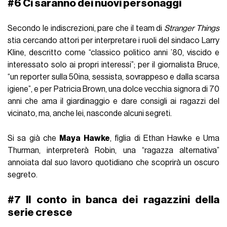
#6 Ci saranno dei
nuovi personaggi
Secondo le indiscrezioni, pare che il team di
Stranger Things
stia cercando attori per interpretare i ruoli del sindaco Larry
Kline, descritto come “classico politico anni ’80, viscido e
interessato solo ai propri interessi”; per il giornalista Bruce,
“un reporter sulla 50ina, sessista, sovrappeso e dalla scarsa
igiene”, e per Patricia Brown, una dolce vecchia signora di 70
anni che ama il giardinaggio e dare consigli ai ragazzi del
vicinato, ma, anche lei, nasconde alcuni segreti.
Si sa già che
Maya Hawke
, figlia di Ethan Hawke e Uma
Thurman, interpreterà Robin, una “ragazza alternativa”
annoiata dal suo lavoro quotidiano che scoprirà un oscuro
segreto.
#7 Il
conto in banca
dei ragazzini della
serie cresce