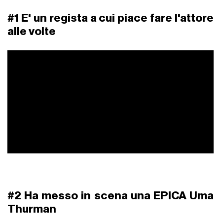
basta definirlo semplicemente come "mente creativa dietro
il film
Pulp Fiction
".
Tutto questo è
Quentin Tarantino
che oggi compie 55
stellari anni e noi vogliamo ricordarlo per
tutto ciò che
ha di
speciale
, evocando i suoi 5 best moment armandoci di GIF.
#1 E' un regista a cui piace fare l'attore
alle volte