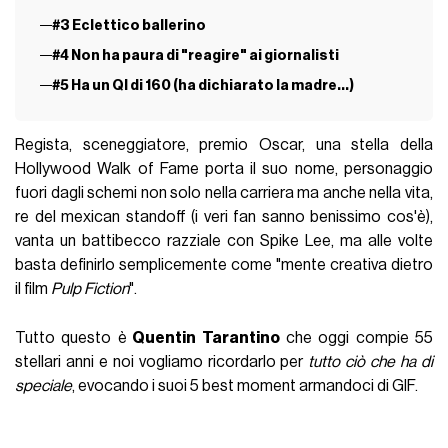
PILLS
27 Marzo 2018
AUTORE
Federica Giampaolo
IN QUESTO ARTICOLO
#1 E' un regista a cui piace fare l'attore alle volte
#2 Ha messo in scena una EPICA Uma Thurman
#3 Eclettico ballerino
#4 Non ha paura di "reagire" ai giornalisti
#5 Ha un QI di 160 (ha dichiarato la madre...)
Regista, sceneggiatore, premio Oscar, una stella della
Hollywood Walk of Fame porta il suo nome, personaggio
fuori dagli schemi non solo nella carriera ma anche nella vita,
re del mexican standoff (i veri fan sanno benissimo cos'è),
vanta un battibecco razziale con Spike Lee, ma alle volte