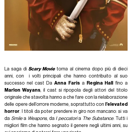
La saga di
Scary Movie
torna al cinema dopo più di dieci
anni, con i volti principali che hanno contribuito al suo
successo nel cast Da
Anna Faris
a
Regina Hall
fino a
Marlon Wayans
, il cast si ripopola degli attori del titolo
originale che stavolta hanno a che fare con la rielaborazione
delle opere dell’orrore moderne, soprattutto con
l’elevated
horror
. I titoli da poter prendere in giro non mancano: si va
da
Smile
a
Weapons
, da
I peccatori
a
The Substance
. Tutti i
migliori film che hanno segnato il genere negli ultimi anni, su