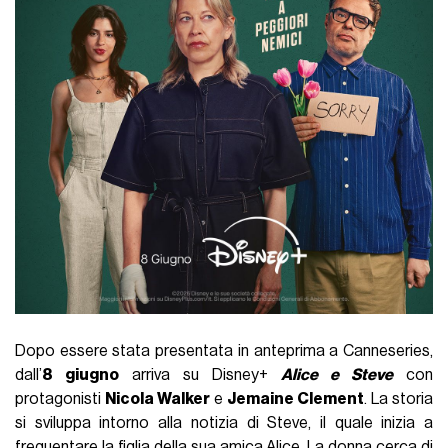
Dopo essere stata presentata in anteprima a Canneseries,
dall’
8 giugno
arriva su Disney+
Alice e Steve
con
protagonisti
Nicola Walker
e
Jemaine Clement
. La storia
si sviluppa intorno alla notizia di Steve, il quale inizia a
frequentare la figlia della sua amica Alice. La donna cerca di