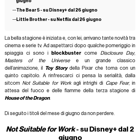
giugno
The Bear 5 - su Disney+ dal 26 giugno
Little Brother - su Netflix dal 26 giugno
La bella stagione è iniziata e, con lei, arrivano tante novità tra
cinema e serie tv. Ad aspettarci dopo qualche pomeriggio in
spiaggia ci sono i
blockbuster
come
Disclosure Day
,
Masters of the Universe
e un grande classico
dell’animazione, il
Toy Story
della Pixar che torna con un
quinto capitolo. A rinfrescarci ci pensa la serialità, dalla
sitcom
Not Suitable for Work
agli intrighi di
Cape Fear
, in
attesa del fuoco e delle fiamme della terza stagione di
House of the Dragon
.
Di seguito i titoli del mese di giugno da non perdere.
Not Suitable for Work
- su Disney+ dal 2
giugno