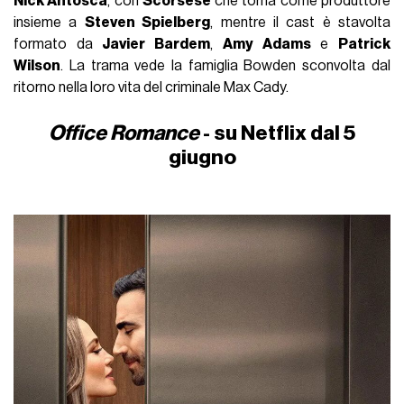
Nick Antosca
, con
Scorsese
che torna come produttore
insieme a
Steven Spielberg
, mentre il cast è stavolta
formato da
Javier Bardem
,
Amy Adams
e
Patrick
Wilson
. La trama vede la famiglia Bowden sconvolta dal
ritorno nella loro vita del criminale Max Cady.
Office Romance
- su Netflix dal 5
giugno