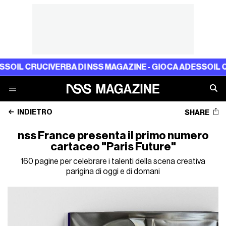
O
IL CRUCIVERBA DI NSS MAGAZINE - GIOCA ADESSO
IL CR
INDIETRO
SHARE
nss France presenta il primo numero
cartaceo "Paris Future"
160 pagine per celebrare i talenti della scena creativa
parigina di oggi e di domani